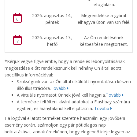
lefoglalása.
2026. augusztus 14.,
Megrendelése a gyárat
6
péntek
elhagyva úton van Ön felé.
2026. augusztus 17.,
Az Ön rendelésének
7
hétfő
kézbesítése megtörtént.
*Kérjük vegye figyelembe, hogy a rendelés lebonyolításának
megkezdése előtt rendelkeznünk kell néhány Ön által adott
specifikus információval:
Szükségünk van az Ön által elküldött nyomtatásra készen
álló illusztrációra.
Tovább
A virtuális nyomatot Önnek jóvá kell hagynia.
Tovább
A termékre feltölteni kívánt adatokat a Flashbay számára
egyben, és hiánytalanul kell eljuttatnia.
Tovább
Ha logóval ellátott terméket szeretne használni egy jövőbeni
esemény során, számoljon egy pár pótlólagos nap
beiktatásával, annak érdekében, hogy elegendő ideje legyen az