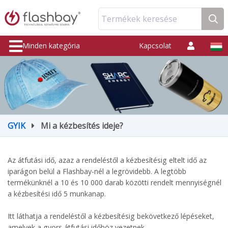
Termékek keresése
Minden kategória
Kapcsolat
GYIK
Mi a kézbesítés ideje?
Az átfutási idő, azaz a rendeléstől a kézbesítésig eltelt idő az
iparágon belül a Flashbay-nél a legrövidebb. A legtöbb
termékünknél a 10 és 10 000 darab közötti rendelt mennyiségnél
a kézbesítési idő 5 munkanap.
Itt láthatja a rendeléstől a kézbesítésig bekövetkező lépéseket,
amelyek a gyors átfutási időhöz vezetnek.