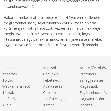
árlista, a mintatermékek és a "virtuális nyomat" kérésére és
áttanulmányozására.
Habár termékeink átfutási ideje elsőosztályú, ennek ellenére
megtörténhet, hogy saját hibánkon kívül pl. rossz időjárási
körülmények miatt elhalasztott kézbesítés miatt ennek ideje
meghosszabbodik. Azt javasoljuk vásárlóinknak, hogy
iktassanak be egy pár extra napot, amennyiben a termékeket
egy bizonyos időben történő eseményre szeretnék rendelni.
Pendrive
Kapcsolat
Adat előfeltöltés
Italtartók
Cégünkről
Pantone®
Töltők
Feltételek
színegyeztetés
Webkamera-fedő
Adatkezelés
Kiegészítők
Táskák
Cookiek
Egyéni elnevezés
Fejfedők
Tanúsítványok
Hogyan történik a
Audio
Karrier
logózás