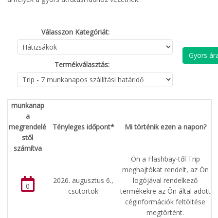
Válasszon Kategóriát:
Gyors ára
Termékválasztás:
munkanap
a
megrendelé
Tényleges időpont*
Mi történik ezen a napon?
stől
számítva
Ön a Flashbay-től Trip
meghajtókat rendelt, az Ön
2026. augusztus 6.,
logójával rendelkező
0
csütörtök
termékekre az Ön által adott
céginformációk feltöltése
megtörtént.