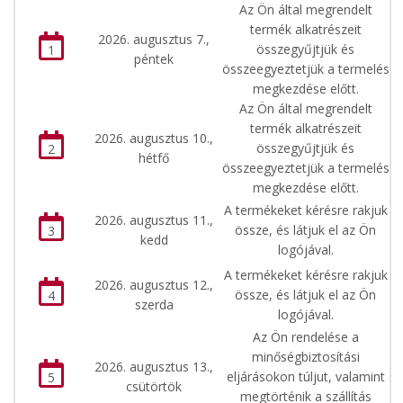
Az Ön által megrendelt
termék alkatrészeit
2026. augusztus 7.,
összegyűjtjük és
1
péntek
összeegyeztetjük a termelés
megkezdése előtt.
Az Ön által megrendelt
termék alkatrészeit
2026. augusztus 10.,
összegyűjtjük és
2
hétfő
összeegyeztetjük a termelés
megkezdése előtt.
A termékeket kérésre rakjuk
2026. augusztus 11.,
össze, és látjuk el az Ön
3
kedd
logójával.
A termékeket kérésre rakjuk
2026. augusztus 12.,
össze, és látjuk el az Ön
4
szerda
logójával.
Az Ön rendelése a
minőségbiztosítási
2026. augusztus 13.,
eljárásokon túljut, valamint
5
csütörtök
megtörténik a szállítás