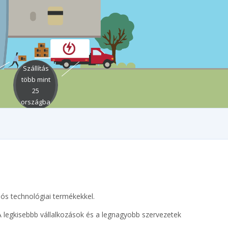
Szállítás
több mint
25
országba
ciós technológiai termékekkel.
A legkisebbb vállalkozások és a legnagyobb szervezetek