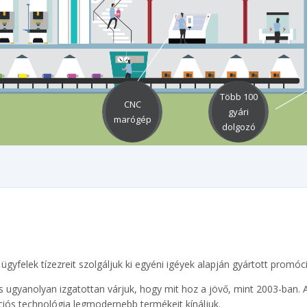
Több 100
CNC
gyári
marógép
dolgozó
 ügyfelek tízezreit szolgáljuk ki egyéni igéyek alapján gyártott promó
s ugyanolyan izgatottan várjuk, hogy mit hoz a jövő, mint 2003-ban. 
iós technológia legmodernebb termékeit kínáljuk.