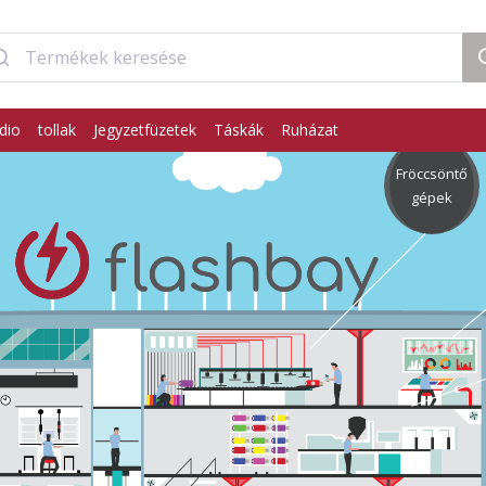
dio
tollak
Jegyzetfüzetek
Táskák
Ruházat
Fröccsöntő
gépek