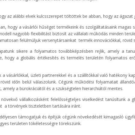
y az alábbi elvek kulcsszerepet töltöttek be abban, hogy az ágazat g
n, hogy a vásárlói hűséget termékeink és szolgáltatásaink magas szín
modell nagyobb flexibilitást biztosít az vállalati működás minden terü
amatosan felülmúljuk versenytársainkat termék-innovációkkal, rövid szá
atunk sikere a folyamatos továbbképzésben rejlik, amely a tanulás
ke, hogy a globális értékesítés és termelés területén folyamatos e
 a vásárlókkal, üzleti partnerekkel és a szállítókkal való hatékony 
e rövid időn belül válaszolunk. Cégünk működési folyamatait álla
nk, amely a bürokráciától és a szükségtelen hierarchiától mentes.
övekvő vállalkozásként felelősségteljes viselkedést tanúsítunk a gl
nt a törvények tiszteletben tartására iránt.
élyesen támogatjuk és építjük cégünk növekedését kimagasló ügyfél
gyes területen tökéletességre törekszünk.