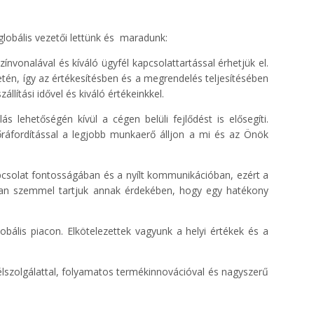
lobális vezetői lettünk és maradunk:
vonalával és kíváló ügyfél kapcsolattartással érhetjük el.
letén, így az értékesítésben és a megrendelés teljesítésében
llítási idővel és kiváló értékeinkkel.
 lehetőségén kívül a cégen belüli fejlődést is elősegíti.
rőráfordítással a legjobb munkaerő álljon a mi és az Önök
kapcsolat fontosságában és a nyílt kommunikációban, ezért a
ndóan szemmel tartjuk annak érdekében, hogy egy hatékony
obális piacon. Elkötelezettek vagyunk a helyi értékek és a
szolgálattal, folyamatos termékinnovációval és nagyszerű