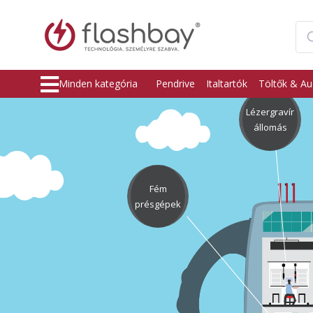
Minden kategória
Pendrive
Italtartók
Töltők & Au
Lézergravír
állomás
Fém
présgépek