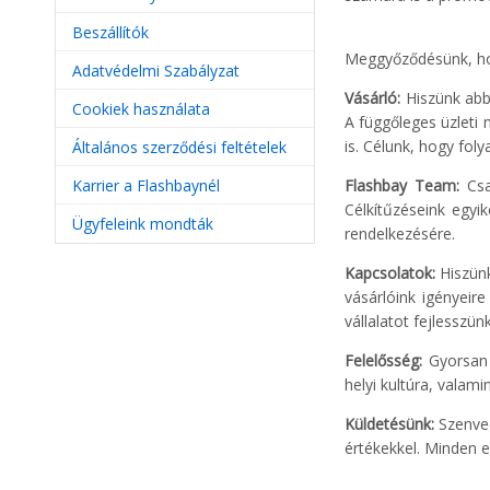
Beszállítók
Meggyőződésünk, hog
Adatvédelmi Szabályzat
Vásárló:
Hiszünk abba
Cookiek használata
A függőleges üzleti 
is. Célunk, hogy foly
Általános szerződési feltételek
Karrier a Flashbaynél
Flashbay Team:
Csap
Célkítűzéseink egyi
Ügyfeleink mondták
rendelkezésére.
Kapcsolatok:
Hiszünk
vásárlóink igényeir
vállalatot fejlesszü
Felelősség:
Gyorsan n
helyi kultúra, valami
Küldetésünk:
Szenved
értékekkel. Minden e