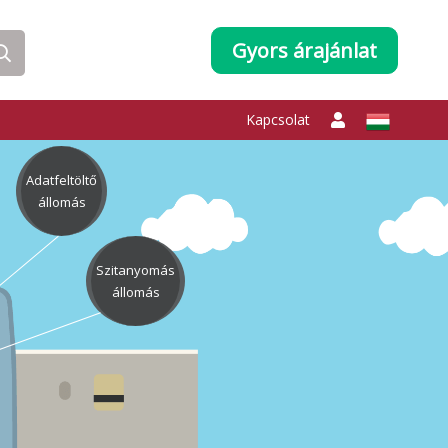
Gyors árajánlat
Kapcsolat
Adatfeltöltő
állomás
Szitanyomás
állomás