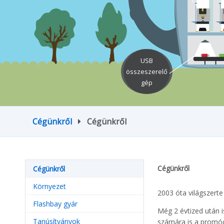
USB
összeszerelő
gép
Cégünkről
Cégünkről
Cégünkről
Cégünkről
Környezet
2003 óta világszerte
Flashbay gyár
Még 2 évtized után i
Tanúsítványok
számára is a promóc