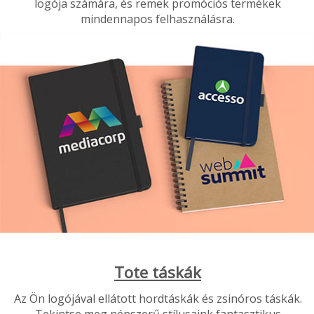
logója számára, és remek promóciós termékek
mindennapos felhasználásra.
Tote táskák
Az Ön logójával ellátott hordtáskák és zsinóros táskák.