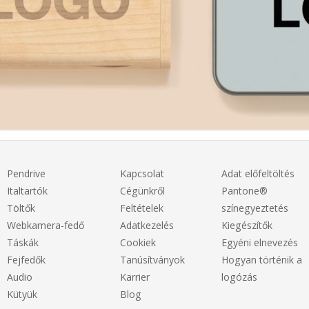
Pendrive
Kapcsolat
Adat előfeltöltés
Italtartók
Cégünkről
Pantone®
Töltők
Feltételek
színegyeztetés
Webkamera-fedő
Adatkezelés
Kiegészítők
Táskák
Cookiek
Egyéni elnevezés
Fejfedők
Tanúsítványok
Hogyan történik a
Audio
Karrier
logózás
Kütyük
Blog