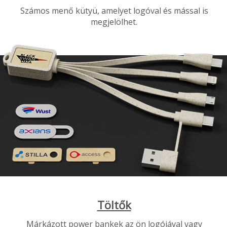
Számos menő kütyü, amelyet logóval és mással is
megjelölhet.
Töltők
Márkázott power bankek az ön logójával vagy