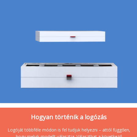
Hogyan történik a logózás
Logóját többféle módon is fel tudjuk helyezni – attól függően,
hogy melyik modellt választja. Választhat a következő