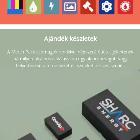
Ajándék készletek
A Merch Pack csomagok rendkívül népszerű ötletet jelentenek
bármilyen alkalomra. Válasszon egy alapcsomagot, vagy
helyettesítse a termékeket és színeket tetszés szerint.