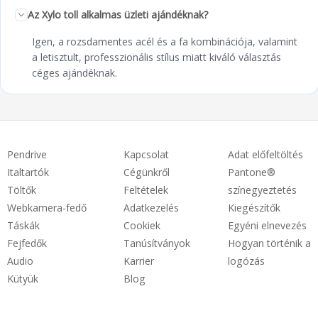
Az Xylo toll alkalmas üzleti ajándéknak?
Igen, a rozsdamentes acél és a fa kombinációja, valamint
a letisztult, professzionális stílus miatt kiváló választás
céges ajándéknak.
Pendrive
Kapcsolat
Adat előfeltöltés
Italtartók
Cégünkről
Pantone®
Töltők
Feltételek
színegyeztetés
Webkamera-fedő
Adatkezelés
Kiegészítők
Táskák
Cookiek
Egyéni elnevezés
Fejfedők
Tanúsítványok
Hogyan történik a
Audio
Karrier
logózás
Kütyük
Blog