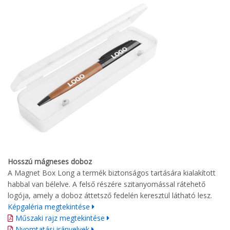
Hosszú mágneses doboz
A Magnet Box Long a termék biztonságos tartására kialakított
habbal van bélelve. A felső részére szitanyomással rátehető
logója, amely a doboz áttetsző fedelén keresztül látható lesz.
Képgaléria megtekintése
Műszaki rajz megtekintése
Nyomtatási irányelvek