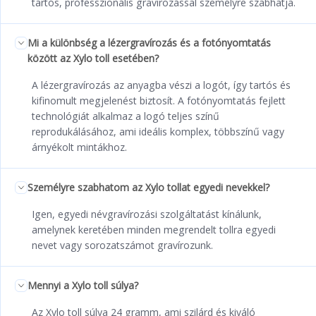
tartós, professzionális gravírozással személyre szabhatja.
Mi a különbség a lézergravírozás és a fotónyomtatás
között az Xylo toll esetében?
A lézergravírozás az anyagba vészi a logót, így tartós és
kifinomult megjelenést biztosít. A fotónyomtatás fejlett
technológiát alkalmaz a logó teljes színű
reprodukálásához, ami ideális komplex, többszínű vagy
árnyékolt mintákhoz.
Személyre szabhatom az Xylo tollat egyedi nevekkel?
Igen, egyedi névgravírozási szolgáltatást kínálunk,
amelynek keretében minden megrendelt tollra egyedi
nevet vagy sorozatszámot gravírozunk.
Mennyi a Xylo toll súlya?
Az Xylo toll súlya 24 gramm, ami szilárd és kiváló