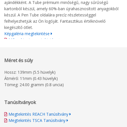
ajándékként. A Tube prémium minőségű, nagy sűrűségű
kartonból készül, amely 60%-ban újrahasznosított anyagokból
készül. A Pen Tube oldalára precíz részletességgel
felhelyezhetjük az Ön logóját. Fantasztikus értéknövelő
kiegészítő ötlet.
Képgaléria megtekintése
Műszaki rajz megtekintése
Nyomtatási irányelvek
Méret és súly
Hossz: 139mm (5.5 hüvelyk)
Átmérő: 11mm (0.43 hüvelyk)
Tömeg: 24.00 gramm (0.8 uncia)
Tanúsítványok
Megtekintés REACH Tanúsítvány
Megtekintés TSCA Tanúsítvány