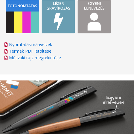
Nyomtatási irányelvek
Termék PDF letöltése
Műszaki rajz megtekintése