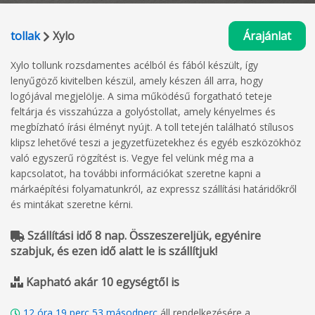
tollak
Xylo
Árajánlat
Xylo tollunk rozsdamentes acélból és fából készült, így
lenyűgöző kivitelben készül, amely készen áll arra, hogy
logójával megjelölje. A sima működésű forgatható teteje
feltárja és visszahúzza a golyóstollat, amely kényelmes és
megbízható írási élményt nyújt. A toll tetején található stílusos
klipsz lehetővé teszi a jegyzetfüzetekhez és egyéb eszközökhöz
való egyszerű rögzítést is. Vegye fel velünk még ma a
kapcsolatot, ha további információkat szeretne kapni a
márkaépítési folyamatunkról, az expressz szállítási határidőkről
és mintákat szeretne kérni.
Szállítási idő 8 nap. Összeszereljük, egyénire
szabjuk, és ezen idő alatt le is szállítjuk!
Kapható akár 10 egységtől is
12
óra
19
perc
52
másodperc
áll rendelkezésére a