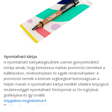
Nyomtatható kártya
A nyomtatható kártyakiegészítőnk szemet gyönyörködtető
módja annak, hogy bemutassa márkás promóciós termékeit a
kiállításokon, rendezvényeken és egyéb rendezvényeken. A
promóciós termék a kötések segítségével biztonságosan a
helyén marad. A nyomtatható kártya mindkét oldalára lenyűgöző
részletességgel nyomtatható fotónyomat az Ön logójával,
grafikájával és így tovább.
Képgaléria megtekintése
Műszaki rajz megtekintése
Nyomtatási irányelvek