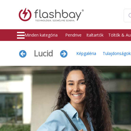
Minden kategória
Pendrive
Italtartók
Töltők & Au
Lucid
Képgaléria
Tulajdonságok