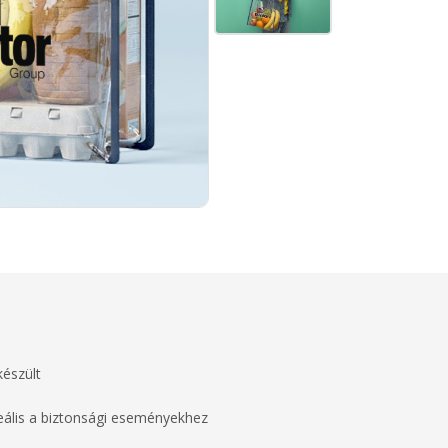
készült
eális a biztonsági eseményekhez