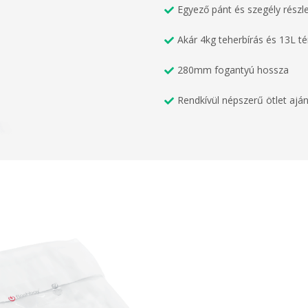
Egyező pánt és szegély részl
Akár 4kg teherbírás és 13L t
280mm fogantyú hossza
Rendkívül népszerű ötlet ajá