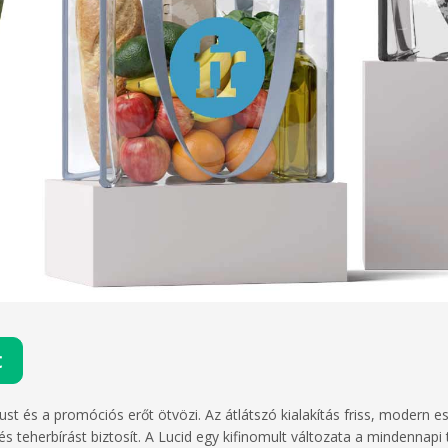
t
ust és a promóciós erőt ötvözi. Az átlátszó kialakítás friss, modern e
és teherbírást biztosít. A Lucid egy kifinomult változata a mindenna