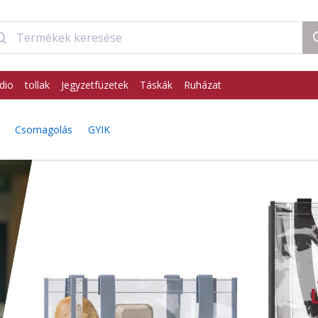
dio
tollak
Jegyzetfüzetek
Táskák
Ruházat
Csomagolás
GYIK