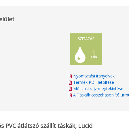
elület
Nyomtatási irányelvek
Termék PDF letöltése
Műszaki rajz megtekintése
A Táskák összehasonlító útm
 PVC átlátszó szállít táskák, Lucid