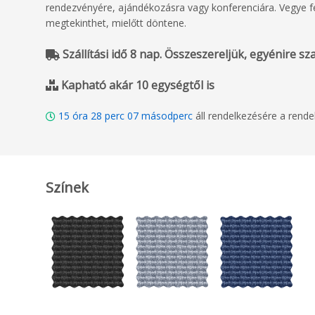
rendezvényére, ajándékozásra vagy konferenciára. Vegye fel
megtekinthet, mielőtt döntene.
Szállítási idő 8 nap. Összeszereljük, egyénire szabj
Kapható akár 10 egységtől is
15
óra
28
perc
06
másodperc
áll rendelkezésére a rend
Színek