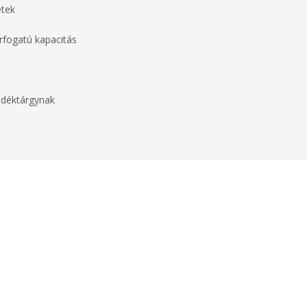
etek
érfogatú kapacitás
ndéktárgynak