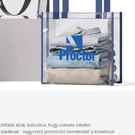
sztétikát kínál, biztosítva, hogy üzenete minden
pi táskáknak - nagyszerű promóciós termékötlet a következő