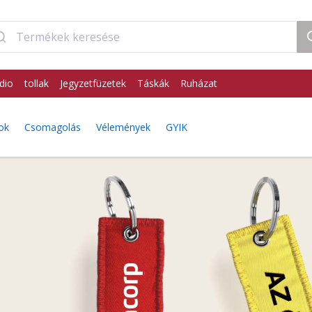
dio
tollak
Jegyzetfüzetek
Táskák
Ruházat
ok
Csomagolás
Vélemények
GYIK