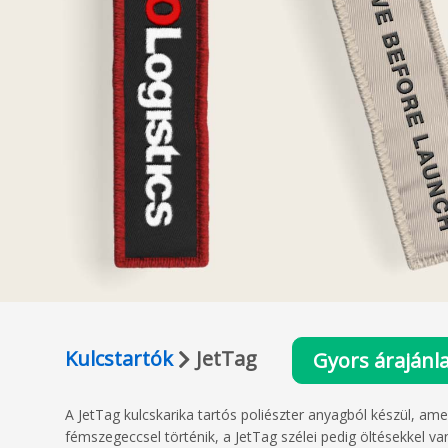
Kulcstartók
JetTag
Gyors árajánl
A JetTag kulcskarika tartós poliészter anyagból készül, ame
fémszegeccsel történik, a JetTag szélei pedig öltésekkel va