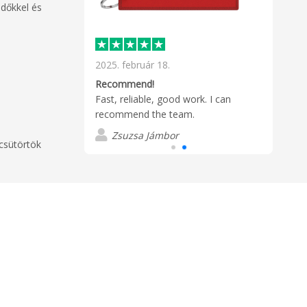
időkkel és
.
2025. február 18.
, fast delivery!
Recommend!
Fast, reliable, good work. I can
ei
recommend the team.
Zsuzsa Jámbor
 csütörtök