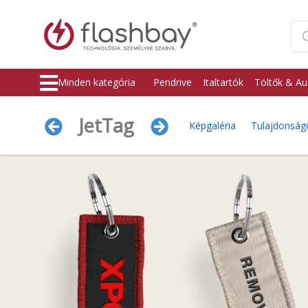
Minden kategória
Pendrive
Italtartók
Töltők & Au
JetTag
Képgaléria
Tulajdonság