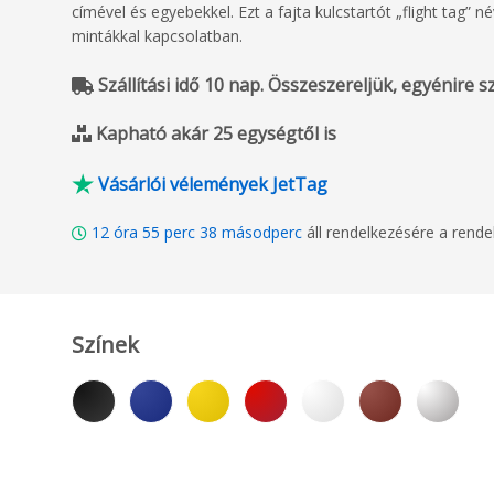
címével és egyebekkel. Ezt a fajta kulcstartót „flight tag” 
mintákkal kapcsolatban.
Szállítási idő 10 nap. Összeszereljük, egyénire sza
Kapható akár 25 egységtől is
Vásárlói vélemények JetTag
12
óra
55
perc
37
másodperc
áll rendelkezésére a rend
Színek