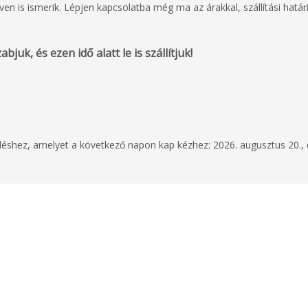
néven is ismerik. Lépjen kapcsolatba még ma az árakkal, szállítási határ
bjuk, és ezen idő alatt le is szállítjuk!
2025. szeptember 25
Good looking products
Benjamin Kenes
eléshez, amelyet a következő napon kap kézhez: 2026. augusztus 20.,