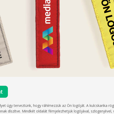
at
lyet úgy terveztünk, hogy ráhímezzük az Ön logóját. A kulcskarika rög
nnak díszítve. Mindkét oldalát fémjelezhetjük logójával, szlogenjével