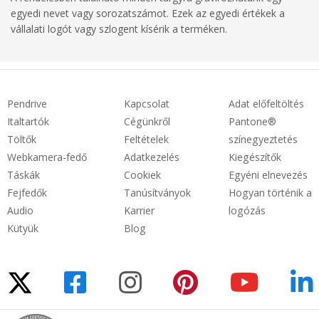
egyedi nevet vagy sorozatszámot. Ezek az egyedi értékek a
vállalati logót vagy szlogent kísérik a terméken.
Pendrive
Kapcsolat
Adat előfeltöltés
Italtartók
Cégünkről
Pantone®
Töltők
Feltételek
színegyeztetés
Webkamera-fedő
Adatkezelés
Kiegészítők
Táskák
Cookiek
Egyéni elnevezés
Fejfedők
Tanúsítványok
Hogyan történik a
Audio
Karrier
logózás
Kütyük
Blog