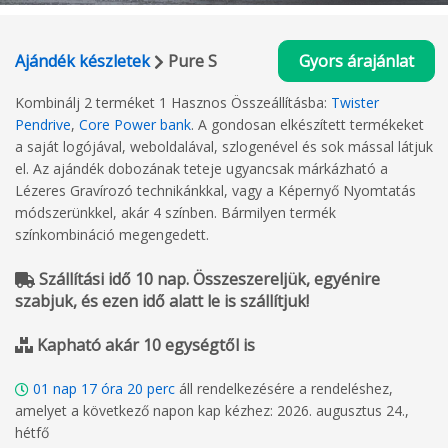
Ajándék készletek
Pure S
Gyors árajánlat
Kombinálj 2 terméket 1 Hasznos Összeállításba:
Twister
Pendrive
,
Core Power bank
. A gondosan elkészített termékeket
a saját logójával, weboldalával, szlogenével és sok mással látjuk
el. Az ajándék dobozának teteje ugyancsak márkázható a
Lézeres Gravírozó technikánkkal, vagy a Képernyő Nyomtatás
módszerünkkel, akár 4 színben. Bármilyen termék
színkombináció megengedett.
Szállítási idő 10 nap. Összeszereljük, egyénire
szabjuk, és ezen idő alatt le is szállítjuk!
Kapható akár 10 egységtől is
01
nap
17
óra
20
perc
áll rendelkezésére a rendeléshez,
amelyet a következő napon kap kézhez: 2026. augusztus 24.,
hétfő