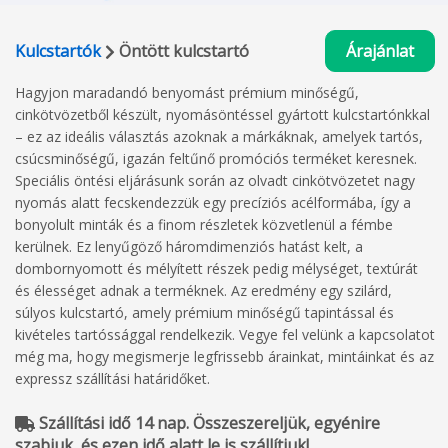
Kulcstartók
Öntött kulcstartó
Árajánlat
Hagyjon maradandó benyomást prémium minőségű,
cinkötvözetből készült, nyomásöntéssel gyártott kulcstartónkkal
– ez az ideális választás azoknak a márkáknak, amelyek tartós,
csúcsminőségű, igazán feltűnő promóciós terméket keresnek.
Speciális öntési eljárásunk során az olvadt cinkötvözetet nagy
nyomás alatt fecskendezzük egy precíziós acélformába, így a
bonyolult minták és a finom részletek közvetlenül a fémbe
kerülnek. Ez lenyűgöző háromdimenziós hatást kelt, a
dombornyomott és mélyített részek pedig mélységet, textúrát
és élességet adnak a terméknek. Az eredmény egy szilárd,
súlyos kulcstartó, amely prémium minőségű tapintással és
kivételes tartóssággal rendelkezik. Vegye fel velünk a kapcsolatot
még ma, hogy megismerje legfrissebb árainkat, mintáinkat és az
expressz szállítási határidőket.
Szállítási idő 14 nap. Összeszereljük, egyénire
szabjuk, és ezen idő alatt le is szállítjuk!