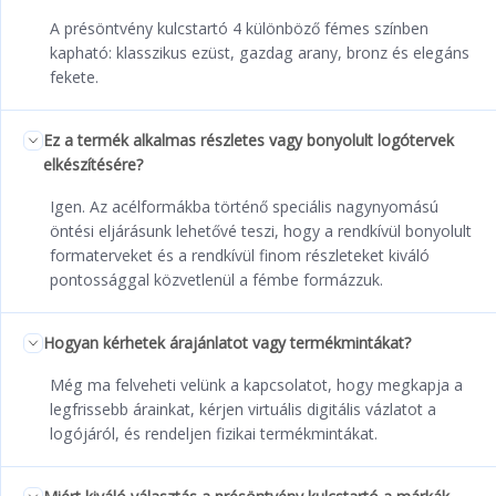
A présöntvény kulcstartó 4 különböző fémes színben
kapható: klasszikus ezüst, gazdag arany, bronz és elegáns
fekete.
Ez a termék alkalmas részletes vagy bonyolult logótervek
elkészítésére?
Igen. Az acélformákba történő speciális nagynyomású
öntési eljárásunk lehetővé teszi, hogy a rendkívül bonyolult
formaterveket és a rendkívül finom részleteket kiváló
pontossággal közvetlenül a fémbe formázzuk.
Hogyan kérhetek árajánlatot vagy termékmintákat?
Még ma felveheti velünk a kapcsolatot, hogy megkapja a
legfrissebb árainkat, kérjen virtuális digitális vázlatot a
logójáról, és rendeljen fizikai termékmintákat.