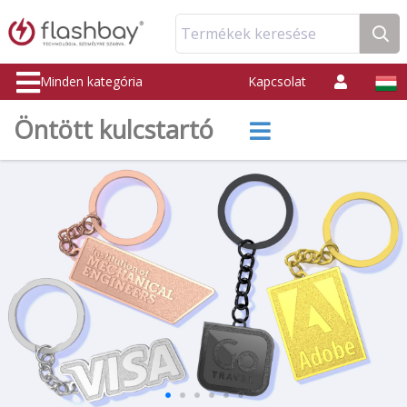
Termékek keresése
Minden kategória
Kapcsolat
Öntött kulcstartó