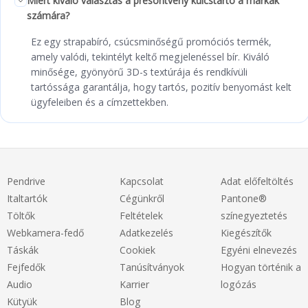
Miért kiváló választás a présöntvény kulcstartó a márkák
számára?
Ez egy strapabíró, csúcsminőségű promóciós termék,
amely valódi, tekintélyt keltő megjelenéssel bír. Kiváló
minősége, gyönyörű 3D-s textúrája és rendkívüli
tartóssága garantálja, hogy tartós, pozitív benyomást kelt
ügyfeleiben és a címzettekben.
Pendrive
Kapcsolat
Adat előfeltöltés
Italtartók
Cégünkről
Pantone®
Töltők
Feltételek
színegyeztetés
Webkamera-fedő
Adatkezelés
Kiegészítők
Táskák
Cookiek
Egyéni elnevezés
Fejfedők
Tanúsítványok
Hogyan történik a
Audio
Karrier
logózás
Kütyük
Blog