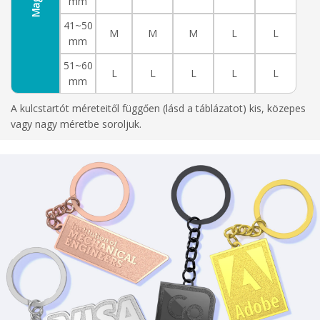
mm
41~50
M
M
M
L
L
mm
51~60
L
L
L
L
L
mm
A kulcstartót méreteitől függően (lásd a táblázatot) kis, közepes
vagy nagy méretbe soroljuk.