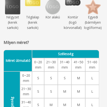
Négyzet
Téglalap
Kör alakú
Kontúr
Egyedi
(kerek
(kerek
(logó
(bármilyen
sarkok)
sarkok)
körvonallal)
logóforma)
Milyen méret?
Szélesség
Méret útmutató
0~20
21~30
31~40
41~50
51~60
mm
mm
mm
mm
mm
0~20
S
S
S
M
L
mm
21~30
S
S
M
M
L
mm
Magasság
31~40
S
M
M
M
L