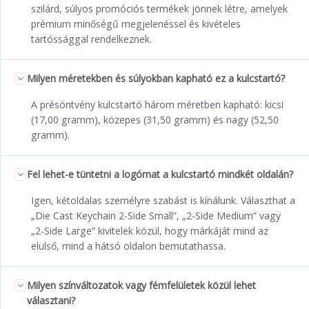
szilárd, súlyos promóciós termékek jönnek létre, amelyek
prémium minőségű megjelenéssel és kivételes
tartóssággal rendelkeznek.
Milyen méretekben és súlyokban kapható ez a kulcstartó?
A présöntvény kulcstartó három méretben kapható: kicsi
(17,00 gramm), közepes (31,50 gramm) és nagy (52,50
gramm).
Fel lehet-e tüntetni a logómat a kulcstartó mindkét oldalán?
Igen, kétoldalas személyre szabást is kínálunk. Választhat a
„Die Cast Keychain 2-Side Small”, „2-Side Medium” vagy
„2-Side Large” kivitelek közül, hogy márkáját mind az
elülső, mind a hátsó oldalon bemutathassa.
Milyen színváltozatok vagy fémfelületek közül lehet
választani?