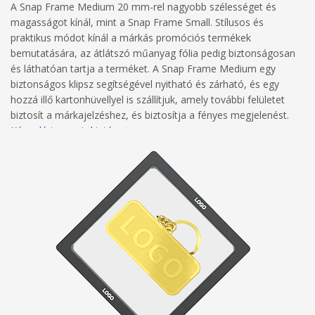
A Snap Frame Medium 20 mm-rel nagyobb szélességet és
magasságot kínál, mint a Snap Frame Small. Stílusos és
praktikus módot kínál a márkás promóciós termékek
bemutatására, az átlátszó műanyag fólia pedig biztonságosan
és láthatóan tartja a terméket. A Snap Frame Medium egy
biztonságos klipsz segítségével nyitható és zárható, és egy
hozzá illő kartonhüvellyel is szállítjuk, amely további felületet
biztosít a márkajelzéshez, és biztosítja a fényes megjelenést.
Képgaléria megtekintése
Műszaki rajz megtekintése
Nyomtatási irányelvek