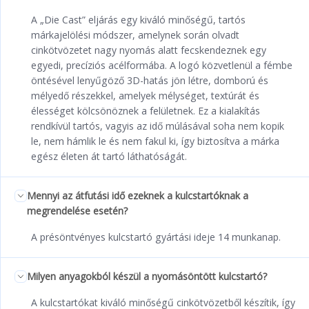
A „Die Cast” eljárás egy kiváló minőségű, tartós
márkajelölési módszer, amelynek során olvadt
cinkötvözetet nagy nyomás alatt fecskendeznek egy
egyedi, precíziós acélformába. A logó közvetlenül a fémbe
öntésével lenyűgöző 3D-hatás jön létre, domború és
mélyedő részekkel, amelyek mélységet, textúrát és
élességet kölcsönöznek a felületnek. Ez a kialakítás
rendkívül tartós, vagyis az idő múlásával soha nem kopik
le, nem hámlik le és nem fakul ki, így biztosítva a márka
egész életen át tartó láthatóságát.
Mennyi az átfutási idő ezeknek a kulcstartóknak a
megrendelése esetén?
A présöntvényes kulcstartó gyártási ideje 14 munkanap.
Milyen anyagokból készül a nyomásöntött kulcstartó?
A kulcstartókat kiváló minőségű cinkötvözetből készítik, így