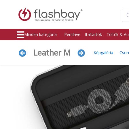
Minden kategória
Pendrive
Italtartók
Töltők & Au
Leather M
Képgaléria
Csom