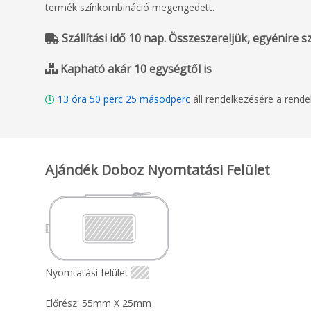
termék színkombináció megengedett.
Szállítási idő 10 nap. Összeszereljük, egyénire sza
Kapható akár 10 egységtől is
13
óra
50
perc
24
másodperc
áll rendelkezésére a rend
Ajándék Doboz Nyomtatási Felület
Nyomtatási felület
Előrész: 55mm X 25mm