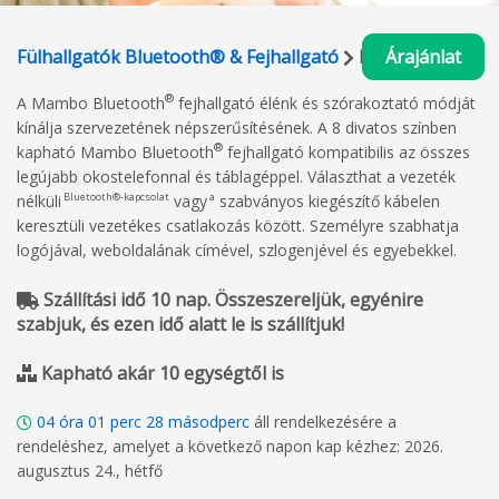
Fülhallgatók Bluetooth® & Fejhallgató
Mambo
Árajánlat
®
A Mambo Bluetooth
fejhallgató élénk és szórakoztató módját
kínálja szervezetének népszerűsítésének. A 8 divatos színben
®
kapható Mambo Bluetooth
fejhallgató kompatibilis az összes
legújabb okostelefonnal és táblagéppel. Választhat a vezeték
Bluetooth®-kapcsolat
a
nélküli
vagy
szabványos kiegészítő kábelen
keresztüli vezetékes csatlakozás között. Személyre szabhatja
logójával, weboldalának címével, szlogenjével és egyebekkel.
Szállítási idő 10 nap. Összeszereljük, egyénire
szabjuk, és ezen idő alatt le is szállítjuk!
Kapható akár 10 egységtől is
04
óra
01
perc
27
másodperc
áll rendelkezésére a
rendeléshez, amelyet a következő napon kap kézhez: 2026.
augusztus 24., hétfő