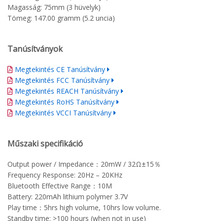
Magasság: 75mm (3 hüvelyk)
Tömeg: 147.00 gramm (5.2 uncia)
Tanúsítványok
Megtekintés CE Tanúsítvány
Megtekintés FCC Tanúsítvány
Megtekintés REACH Tanúsítvány
Megtekintés RoHS Tanúsítvány
Megtekintés VCCI Tanúsítvány
Műszaki specifikáció
Output power / Impedance：20mW / 32Ω±15％
Frequency Response: 20Hz – 20KHz
Bluetooth Effective Range：10M
Battery: 220mAh lithium polymer 3.7V
Play time：5hrs high volume, 10hrs low volume.
Standby time: >100 hours (when not in use)