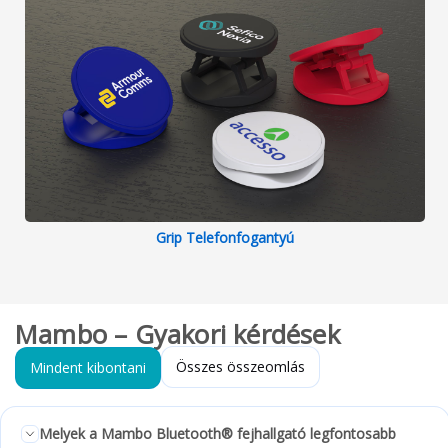
Grip Telefonfogantyú
Mambo – Gyakori kérdések
Összes összeomlás
Mindent kibontani
Melyek a Mambo Bluetooth® fejhallgató legfontosabb