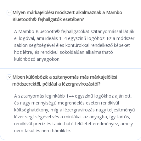
Milyen márkajelölési módszert alkalmaznak a Mambo
Bluetooth® fejhallgatók esetében?
A Mambo Bluetooth® fejhallgatókat szitanyomással látják
el logóval, ami ideális 1–4 egyszínű logóhoz. Ez a módszer
sablon segítségével éles kontúrokkal rendelkező képeket
hoz létre, és rendkívül sokoldalúan alkalmazható
különböző anyagokon.
Miben különbözik a szitanyomás más márkajelölési
módszerektől, például a lézergravírozástól?
A szitanyomás leginkább 1–4 egyszínű logókhoz ajánlott,
és nagy mennyiségű megrendelés esetén rendkívül
költséghatékony, míg a lézergravírozás nagy teljesítményű
lézer segítségével vés a mintákat az anyagba, így tartós,
rendkívül precíz és tapintható felületet eredményez, amely
nem fakul és nem hámlik le.