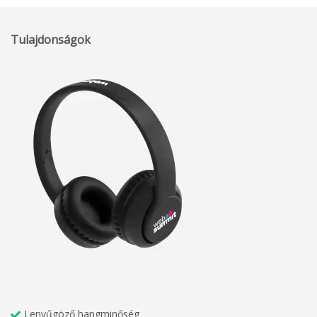
Tulajdonságok
Lenyűgöző hangminőség