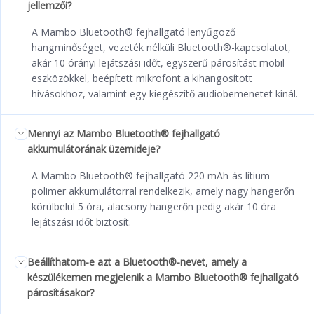
jellemzői?
A Mambo Bluetooth® fejhallgató lenyűgöző
hangminőséget, vezeték nélküli Bluetooth®-kapcsolatot,
akár 10 órányi lejátszási időt, egyszerű párosítást mobil
eszközökkel, beépített mikrofont a kihangosított
hívásokhoz, valamint egy kiegészítő audiobemenetet kínál.
Mennyi az Mambo Bluetooth® fejhallgató
akkumulátorának üzemideje?
A Mambo Bluetooth® fejhallgató 220 mAh-ás lítium-
polimer akkumulátorral rendelkezik, amely nagy hangerőn
körülbelül 5 óra, alacsony hangerőn pedig akár 10 óra
lejátszási időt biztosít.
Beállíthatom-e azt a Bluetooth®-nevet, amely a
készülékemen megjelenik a Mambo Bluetooth® fejhallgató
párosításakor?