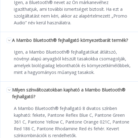
Igen, a Bluetooth® nevet az Ön márkanevéhez
igazíthatjuk, ami további ismertséget biztosít. Ha ezt a
szolgáltatást nem kéri, akkor az alapértelmezett „Promo
Audio” név kerül használatra.
A Mambo Bluetooth® fejhallgató környezetbarát termék?
Igen, a Mambo Bluetooth® fejhallgatókat átlátszó,
növényi alapú anyagból készült tasakokba csomagolják,
amelyek biológiailag lebonthatók és környezetkímélőbbek,
mint a hagyományos műanyag tasakok.
Milyen színváltozatokban kapható a Mambo Bluetooth®
fejhallgató?
A Mambo Bluetooth® fejhallgató 8 divatos színben
kapható: fekete, Pantone Reflex Blue C, Pantone Green
361 C, Pantone Yellow C, Pantone Orange 021C, Pantone
Red 186 C, Pantone Rhodamine Red és fehér. Kevert
színkombinációk is rendelhetők.