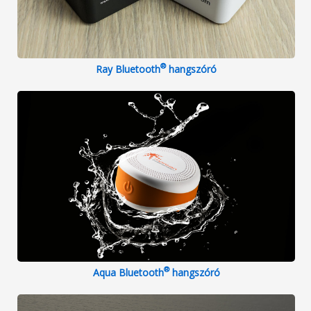
®
Ray Bluetooth
hangszóró
®
Aqua Bluetooth
hangszóró