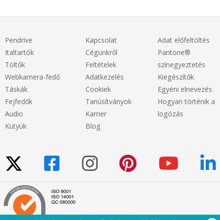
Pendrive
Kapcsolat
Adat előfeltöltés
Italtartók
Cégünkről
Pantone®
Töltők
Feltételek
színegyeztetés
Webkamera-fedő
Adatkezelés
Kiegészítők
Táskák
Cookiek
Egyéni elnevezés
Fejfedők
Tanúsítványok
Hogyan történik a
Audio
Karrier
logózás
Kütyük
Blog