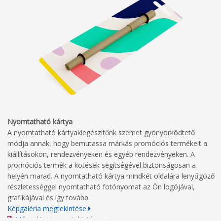
Nyomtatható kártya
A nyomtatható kártyakiegészítőnk szemet gyönyörködtető
módja annak, hogy bemutassa márkás promóciós termékeit a
kiállításokon, rendezvényeken és egyéb rendezvényeken. A
promóciós termék a kötések segítségével biztonságosan a
helyén marad. A nyomtatható kártya mindkét oldalára lenyűgöző
részletességgel nyomtatható fotónyomat az Ön logójával,
grafikájával és így tovább.
Képgaléria megtekintése
Műszaki rajz megtekintése