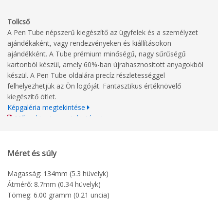
Tollcső
A Pen Tube népszerű kiegészítő az ügyfelek és a személyzet
ajándékaként, vagy rendezvényeken és kiállításokon
ajándékként. A Tube prémium minőségű, nagy sűrűségű
kartonból készül, amely 60%-ban újrahasznosított anyagokból
készül. A Pen Tube oldalára precíz részletességgel
felhelyezhetjük az Ön logóját. Fantasztikus értéknövelő
kiegészítő ötlet.
Képgaléria megtekintése
Műszaki rajz megtekintése
Nyomtatási irányelvek
Méret és súly
Magasság: 134mm (5.3 hüvelyk)
Átmérő: 8.7mm (0.34 hüvelyk)
Tömeg: 6.00 gramm (0.21 uncia)