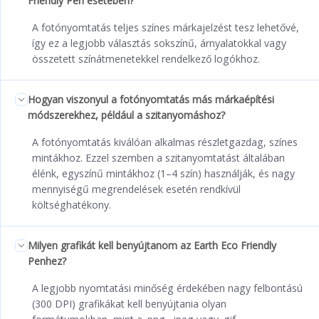
Friendly Pen esetében?
A fotónyomtatás teljes színes márkajelzést tesz lehetővé,
így ez a legjobb választás sokszínű, árnyalatokkal vagy
összetett színátmenetekkel rendelkező logókhoz.
Hogyan viszonyul a fotónyomtatás más márkaépítési
módszerekhez, például a szitanyomáshoz?
A fotónyomtatás kiválóan alkalmas részletgazdag, színes
mintákhoz. Ezzel szemben a szitanyomtatást általában
élénk, egyszínű mintákhoz (1–4 szín) használják, és nagy
mennyiségű megrendelések esetén rendkívül
költséghatékony.
Milyen grafikát kell benyújtanom az Earth Eco Friendly
Penhez?
A legjobb nyomtatási minőség érdekében nagy felbontású
(300 DPI) grafikákat kell benyújtania olyan