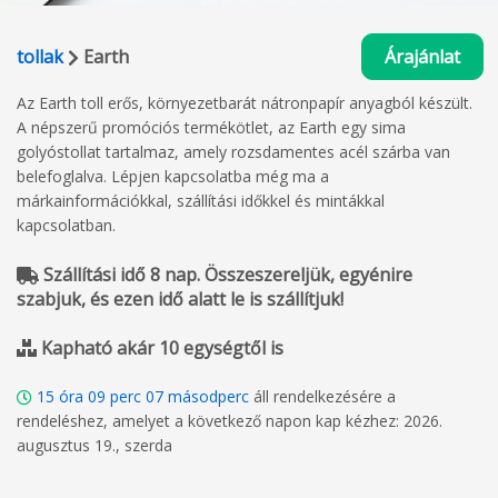
tollak
Earth
Árajánlat
Az Earth toll erős, környezetbarát nátronpapír anyagból készült.
A népszerű promóciós termékötlet, az Earth egy sima
golyóstollat tartalmaz, amely rozsdamentes acél szárba van
belefoglalva. Lépjen kapcsolatba még ma a
márkainformációkkal, szállítási időkkel és mintákkal
kapcsolatban.
Szállítási idő 8 nap. Összeszereljük, egyénire
szabjuk, és ezen idő alatt le is szállítjuk!
Kapható akár 10 egységtől is
15
óra
09
perc
06
másodperc
áll rendelkezésére a
rendeléshez, amelyet a következő napon kap kézhez: 2026.
augusztus 19., szerda