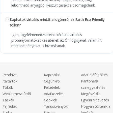
lebontható anyagból készült tasakba csomagolunk.
Kaphatok virtuális mintát a logómról az Earth Eco Friendly
tollon?
Igen, ügyfélmenedzsereink kérésre virtuális
próbanyomatokat készítenek az Ön logójával, valamint
mintapéldányokat is biztosítanak.
Pendrive
Kapcsolat
Adat előfeltöltés
Italtartók
Cégünkről
Pantone®
Töltők
Feltételek
színegyeztetés
Webkamera-fedő
Adatkezelés
Kiegészítők
Táskák
Cookiek
Egyéni elnevezés
Fejfedők
Tanúsítványok
Hogyan történik a
Audio
Karrier
logózás