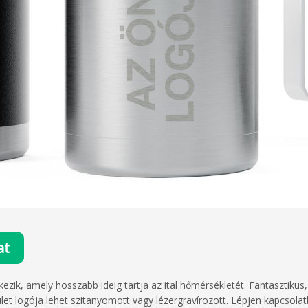
at
kezik, amely hosszabb ideig tartja az ital hőmérsékletét. Fantasztikus
ület logója lehet szitanyomott vagy lézergravírozott. Lépjen kapcso