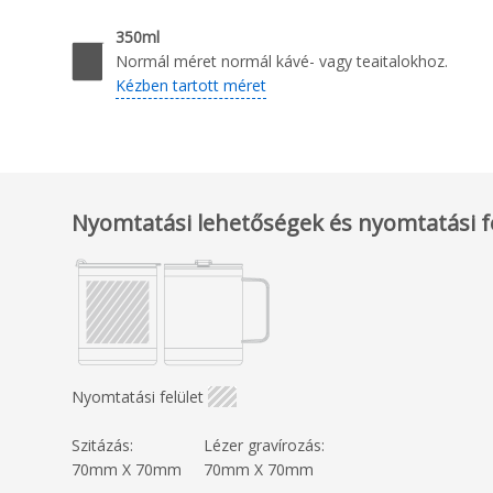
350ml
Normál méret normál kávé- vagy teaitalokhoz.
Kézben tartott méret
Nyomtatási lehetőségek és nyomtatási f
Nyomtatási felület
Szitázás:
Lézer gravírozás:
70mm X 70mm
70mm X 70mm