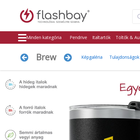
Minden kategória
Pendrive
Italtartók
Töltők & Au
Brew
Képgaléria
Tulajdonságok