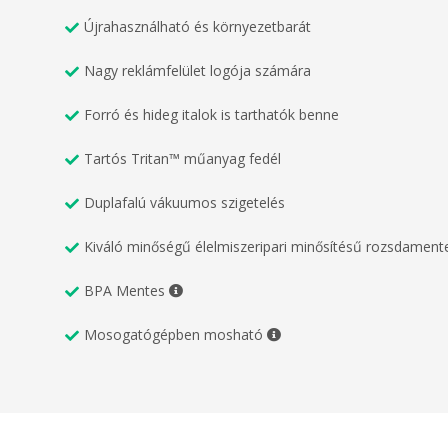
Újrahasználható és környezetbarát
Nagy reklámfelület logója számára
Forró és hideg italok is tarthatók benne
Tartós Tritan™ műanyag fedél
Duplafalú vákuumos szigetelés
Kiváló minőségű élelmiszeripari minősítésű rozsdamente
BPA Mentes
Mosogatógépben mosható