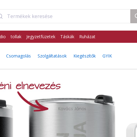
dio
tollak
Jegyzetfüzetek
Táskák
Ruházat
Csomagolás
Szolgáltatások
Kiegészítők
GYIK