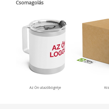
Csomagolás
Az Ön utazóbögréje
Kr