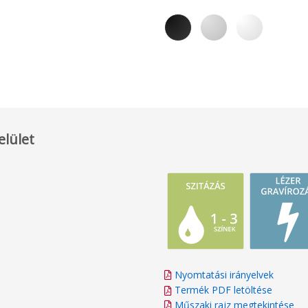
elület
Nyomtatási irányelvek
Termék PDF letöltése
Műszaki rajz megtekintése