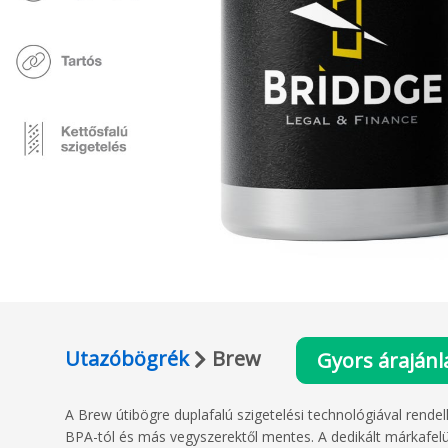
Utazóbögrék
Brew
Gyors árajánl
A Brew útibögre duplafalú szigetelési technológiával rendel
BPA-tól és más vegyszerektől mentes. A dedikált márkafel