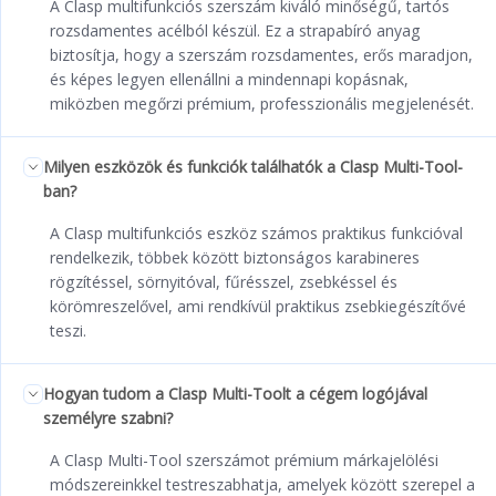
A Clasp multifunkciós szerszám kiváló minőségű, tartós
rozsdamentes acélból készül. Ez a strapabíró anyag
biztosítja, hogy a szerszám rozsdamentes, erős maradjon,
és képes legyen ellenállni a mindennapi kopásnak,
miközben megőrzi prémium, professzionális megjelenését.
Milyen eszközök és funkciók találhatók a Clasp Multi-Tool-
ban?
A Clasp multifunkciós eszköz számos praktikus funkcióval
rendelkezik, többek között biztonságos karabineres
rögzítéssel, sörnyitóval, fűrésszel, zsebkéssel és
körömreszelővel, ami rendkívül praktikus zsebkiegészítővé
teszi.
Hogyan tudom a Clasp Multi-Toolt a cégem logójával
személyre szabni?
A Clasp Multi-Tool szerszámot prémium márkajelölési
módszereinkkel testreszabhatja, amelyek között szerepel a