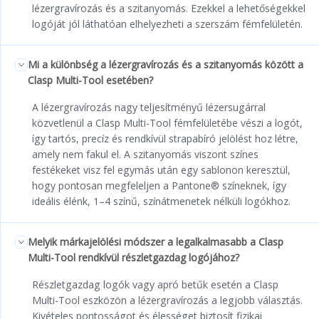
lézergravírozás és a szitanyomás. Ezekkel a lehetőségekkel
logóját jól láthatóan elhelyezheti a szerszám fémfelületén.
Mi a különbség a lézergravírozás és a szitanyomás között a
Clasp Multi-Tool esetében?
A lézergravírozás nagy teljesítményű lézersugárral
közvetlenül a Clasp Multi-Tool fémfelületébe vészi a logót,
így tartós, precíz és rendkívül strapabíró jelölést hoz létre,
amely nem fakul el. A szitanyomás viszont színes
festékeket visz fel egymás után egy sablonon keresztül,
hogy pontosan megfeleljen a Pantone® színeknek, így
ideális élénk, 1–4 színű, színátmenetek nélküli logókhoz.
Melyik márkajelölési módszer a legalkalmasabb a Clasp
Multi-Tool rendkívül részletgazdag logójához?
Részletgazdag logók vagy apró betűk esetén a Clasp
Multi-Tool eszközön a lézergravírozás a legjobb választás.
Kivételes pontosságot és élességet biztosít fizikai