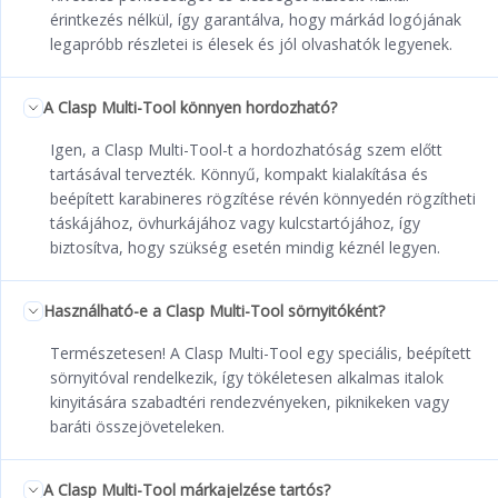
érintkezés nélkül, így garantálva, hogy márkád logójának
legapróbb részletei is élesek és jól olvashatók legyenek.
A Clasp Multi-Tool könnyen hordozható?
Igen, a Clasp Multi-Tool-t a hordozhatóság szem előtt
tartásával tervezték. Könnyű, kompakt kialakítása és
beépített karabineres rögzítése révén könnyedén rögzítheti
táskájához, övhurkájához vagy kulcstartójához, így
biztosítva, hogy szükség esetén mindig kéznél legyen.
Használható-e a Clasp Multi-Tool sörnyitóként?
Természetesen! A Clasp Multi-Tool egy speciális, beépített
sörnyitóval rendelkezik, így tökéletesen alkalmas italok
kinyitására szabadtéri rendezvényeken, piknikeken vagy
baráti összejöveteleken.
A Clasp Multi-Tool márkajelzése tartós?