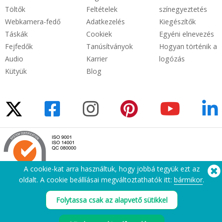
Töltők
Feltételek
színegyeztetés
Webkamera-fedő
Adatkezelés
Kiegészítők
Táskák
Cookiek
Egyéni elnevezés
Fejfedők
Tanúsítványok
Hogyan történik a
Audio
Karrier
logózás
Kütyük
Blog
A cookie-kat arra használtuk, hogy jobbá tegyük ezt az
oldalt. A cookie beállíásai megváltoztathatók itt:
bármikor
.
Segítségre van szüksége? Tel:
(650) 938-3500 (US)
Folytassa csak az alapvető sütikkel
®
Copyright © 2026 Flashbay