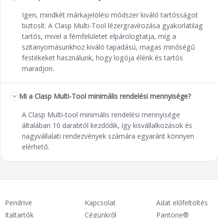
Igen, mindkét márkajelölési módszer kiváló tartósságot
biztosít. A Clasp Multi-Tool lézergravírozása gyakorlatilag
tartós, mivel a fémfelületet elpárologtatja, míg a
szitanyomásunkhoz kiváló tapadású, magas minőségű
festékeket használunk, hogy logója élénk és tartós
maradjon.
Mi a Clasp Multi-Tool minimális rendelési mennyisége?
A Clasp Multi-tool minimális rendelési mennyisége
általában 10 darabtól kezdődik, így kisvállalkozások és
nagyvállalati rendezvények számára egyaránt könnyen
elérhető.
Pendrive
Kapcsolat
Adat előfeltöltés
Italtartók
Cégünkről
Pantone®