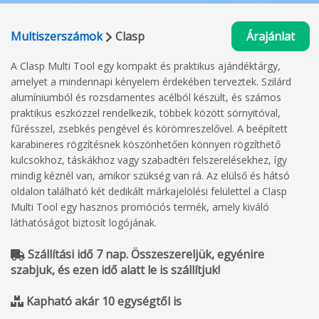
Multiszerszámok
Clasp
Árajánlat
A Clasp Multi Tool egy kompakt és praktikus ajándéktárgy,
amelyet a mindennapi kényelem érdekében terveztek. Szilárd
alumíniumból és rozsdamentes acélból készült, és számos
praktikus eszközzel rendelkezik, többek között sörnyitóval,
fűrésszel, zsebkés pengével és körömreszelővel. A beépített
karabineres rögzítésnek köszönhetően könnyen rögzíthető
kulcsokhoz, táskákhoz vagy szabadtéri felszerelésekhez, így
mindig kéznél van, amikor szükség van rá. Az elülső és hátsó
oldalon található két dedikált márkajelölési felülettel a Clasp
Multi Tool egy hasznos promóciós termék, amely kiváló
láthatóságot biztosít logójának.
Szállítási idő 7 nap. Összeszereljük, egyénire
szabjuk, és ezen idő alatt le is szállítjuk!
Kapható akár 10 egységtől is