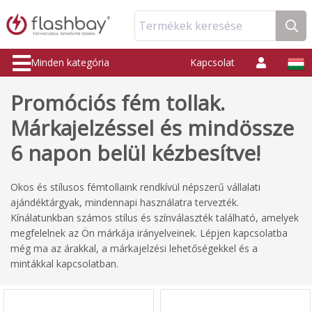
Termékek keresése
Minden kategória
Kapcsolat
Promóciós fém tollak.
Márkajelzéssel és mindössze
6 napon belül kézbesítve!
Okos és stílusos fémtollaink rendkívül népszerű vállalati
ajándéktárgyak, mindennapi használatra tervezték.
Kínálatunkban számos stílus és színválaszték található, amelyek
megfelelnek az Ön márkája irányelveinek. Lépjen kapcsolatba
még ma az árakkal, a márkajelzési lehetőségekkel és a
mintákkal kapcsolatban.