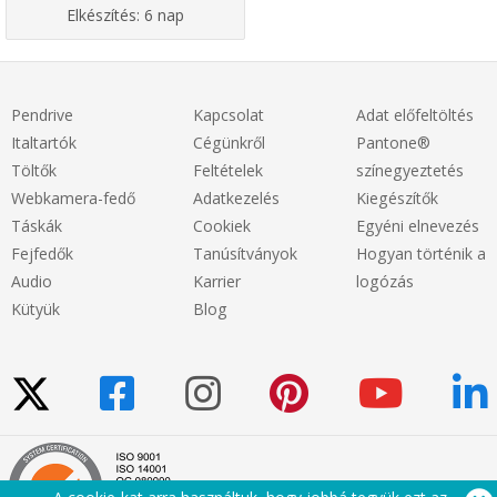
Elkészítés:
6 nap
Pendrive
Kapcsolat
Adat előfeltöltés
Italtartók
Cégünkről
Pantone®
Töltők
Feltételek
színegyeztetés
Webkamera-fedő
Adatkezelés
Kiegészítők
Táskák
Cookiek
Egyéni elnevezés
Fejfedők
Tanúsítványok
Hogyan történik a
Audio
Karrier
logózás
Kütyük
Blog