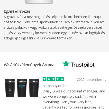
Egyéni elnevezés
A gravírozás a névmegjelölés teljesen kitörölhetetlen formáját
hozza létre. Tökéletes sportklubok és iskolák számára, elkerülve
a vizes palackok vagy ivókulacsok esetleges összekeveredését
edzés vagy verseny közben. Minden egyedi név az Ön logóját és
szlogenjét egészíti ki a Drinkware termékén.
Vásárlói vélemények Aroma
2025. december 1.
company order
Daisy Li was our account manager, and
we were completely satisfied with
everything! Daisy was very kind,
patiently waited for our responses, and