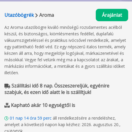
Utazóbögrék
Aroma
Árajánlat
Az Aroma utazóbögre kiváló minőségű rozsdamentes acélból
készül, és biztonságos, kiömlésmentes fedéllel, duplafalú
vákuumszigeteléssel és praktikus ivócsővel rendelkezik, amelyet
egy pattintható fedél véd. Ez egy népszerű italos termék, amely
készen áll arra, hogy megjelölje logójával, márkaüzenetével és
másokkal. Vegye fel velünk még ma a kapcsolatot az árakat, a
márkázási információkat, a mintákat és a gyors szállítási időket
illetően.
Szállítási idő 8 nap. Összeszereljük, egyénire
szabjuk, és ezen idő alatt le is szállítjuk!
Kapható akár 10 egységtől is
01
nap
14
óra
59
perc
áll rendelkezésére a rendeléshez,
amelyet a következő napon kap kézhez: 2026. augusztus 20.,
csütörtök