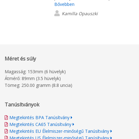
Bővebben
answered all our questions as quickly as
possible. We made many changes
Kamilla Opauszki
regarding the products, and Daisy
corrected everything within minutes and
sent the updates to us. The products
also arrived earlier than expected, and
we are extremely satisfied with the
work! We will definitely order more
Méret és súly
products from the company, and we
will also recommend Daisy to others!
Magasság: 153mm (6 hüvelyk)
Átmérő: 89mm (3.5 hüvelyk)
Tömeg: 250.00 gramm (8.8 uncia)
Tanúsítványok
Megtekintés BPA Tanúsítvány
Megtekintés CA65 Tanúsítvány
Megtekintés EU Élelmiszer-minőségű Tanúsítvány
Megtekintés US Élelmiszer-minőségű Tanúsítvány