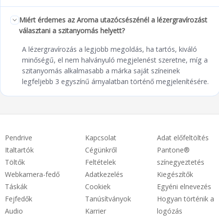
Miért érdemes az Aroma utazócsészénél a lézergravírozást
választani a szitanyomás helyett?
A lézergravírozás a legjobb megoldás, ha tartós, kiváló
minőségű, el nem halványuló megjelenést szeretne, míg a
szitanyomás alkalmasabb a márka saját színeinek
legfeljebb 3 egyszínű árnyalatban történő megjelenítésére.
Pendrive
Kapcsolat
Adat előfeltöltés
Italtartók
Cégünkről
Pantone®
Töltők
Feltételek
színegyeztetés
Webkamera-fedő
Adatkezelés
Kiegészítők
Táskák
Cookiek
Egyéni elnevezés
Fejfedők
Tanúsítványok
Hogyan történik a
Audio
Karrier
logózás