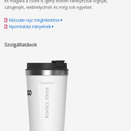
és magára a csőre is igény esetén ráhelyezzük logóját,
szlogenjét, webhelycímét és még sok egyebet.
Műszaki rajz megtekintése
Nyomtatási irányelvek
Szolgáltatások