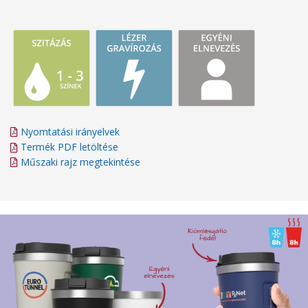
Nyomtatási irányelvek
Termék PDF letöltése
Műszaki rajz megtekintése