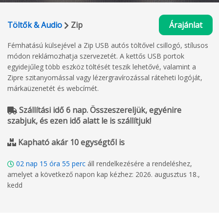
Töltők & Audio
Zip
Árajánlat
Fémhatású külsejével a Zip USB autós töltővel csillogó, stílusos
módon reklámozhatja szervezetét. A kettős USB portok
egyidejűleg több eszköz töltését teszik lehetővé, valamint a
Zipre szitanyomással vagy lézergravírozással ráteheti logóját,
márkaüzenetét és webcímét.
Szállítási idő 6 nap. Összeszereljük, egyénire
szabjuk, és ezen idő alatt le is szállítjuk!
Kapható akár 10 egységtől is
02
nap
15
óra
55
perc
áll rendelkezésére a rendeléshez,
amelyet a következő napon kap kézhez: 2026. augusztus 18.,
kedd