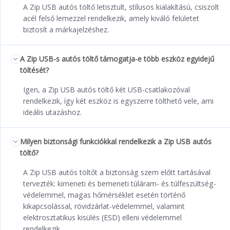
A Zip USB autós töltő letisztult, stílusos kialakítású, csiszolt
acél felső lemezzel rendelkezik, amely kiváló felületet
biztosít a márkajelzéshez.
A Zip USB-s autós töltő támogatja-e több eszköz egyidejű
töltését?
Igen, a Zip USB autós töltő két USB-csatlakozóval
rendelkezik, így két eszköz is egyszerre tölthető vele, ami
ideális utazáshoz.
Milyen biztonsági funkciókkal rendelkezik a Zip USB autós
töltő?
A Zip USB autós töltőt a biztonság szem előtt tartásával
tervezték: kimeneti és bemeneti túláram- és túlfeszültség-
védelemmel, magas hőmérséklet esetén történő
kikapcsolással, rövidzárlat-védelemmel, valamint
elektrosztatikus kisülés (ESD) elleni védelemmel
rendelkezik.