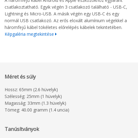
A háromfejű kábel Android és Apple eszközökhöz egyaránt
csatlakoztatható. Egyik végén 3 csatlakozó található - USB-C,
Lightning és Micro-USB. A másik végén egy USB-C és egy
normál USB csatlakozó. Az erős eloxált alumínium végekkel a
háromfejű kábel tökéletes előrelépés kábelek tekintetében.
Képgaléria megtekintése
Méret és súly
Hossz: 65mm (2.6 hüvelyk)
Szélesség: 25mm (1 hüvelyk)
Magasság: 33mm (1.3 hüvelyk)
Tömeg: 40.00 gramm (1.4 uncia)
Tanúsítványok