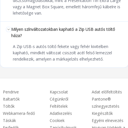
díszcsomagolásokkal, mint a Presentation Tin Extra Large
vagy a Magnet Box Square, emellett háromfejű kábelre is
lehetősége van.
Milyen színváltozatokban kapható a Zip USB autós töltő
háza?
A Zip USB-s autós töltő fekete vagy fehér kivitelben
kapható, mindkét változat csiszolt acél felső lemezzel
rendelkezik, amelyen a márkajelzés elhelyezhető.
Pendrive
Kapcsolat
Adat előfeltöltés
Italtartók
Cégünkről
Pantone®
Töltők
Feltételek
színegyeztetés
Webkamera-fedő
Adatkezelés
Kiegészítők
Táskák
Cookiek
Egyéni elnevezés
Fejfedők
Tanúsítványok
Hogyan történik a