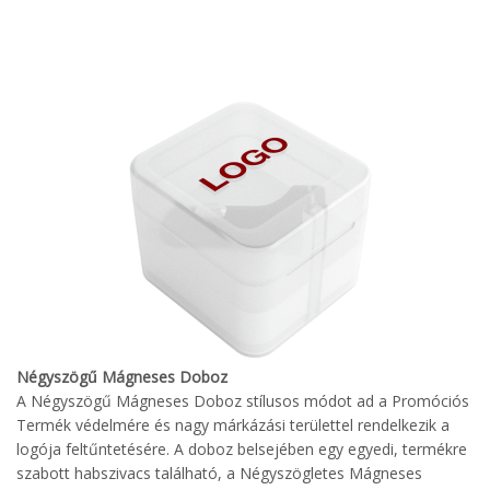
Négyszögű Mágneses Doboz
A Négyszögű Mágneses Doboz stílusos módot ad a Promóciós
Termék védelmére és nagy márkázási területtel rendelkezik a
logója feltűntetésére. A doboz belsejében egy egyedi, termékre
szabott habszivacs található, a Négyszögletes Mágneses