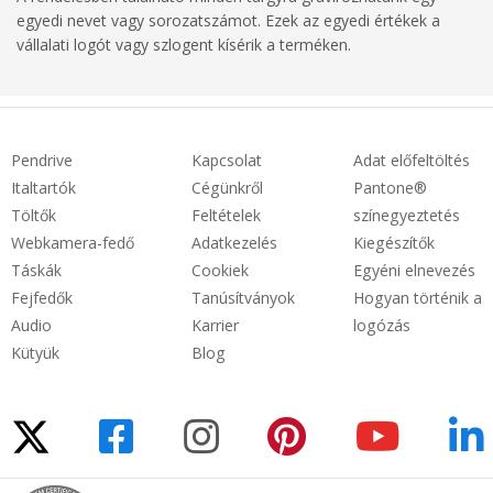
egyedi nevet vagy sorozatszámot. Ezek az egyedi értékek a
vállalati logót vagy szlogent kísérik a terméken.
Pendrive
Kapcsolat
Adat előfeltöltés
Italtartók
Cégünkről
Pantone®
Töltők
Feltételek
színegyeztetés
Webkamera-fedő
Adatkezelés
Kiegészítők
Táskák
Cookiek
Egyéni elnevezés
Fejfedők
Tanúsítványok
Hogyan történik a
Audio
Karrier
logózás
Kütyük
Blog