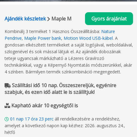
Ajándék készletek
Maple M
Gyors árajánlat
Kombinálj 3 terméket 1 Hasznos Összeállításba:
Nature
Pendrive
,
Maple Power bank
,
Motion Wood USB-kábel
. A
gondosan elkészített termékeket a saját logójával, weboldalával,
szlogenével és sok mással látjuk el. Az ajándék dobozának
teteje ugyancsak márkázható a Lézeres Gravírozó
technikánkkal, vagy a Képernyő Nyomtatás módszerünkkel, akár
4 színben. Bármilyen termék színkombináció megengedett.
Szállítási idő 10 nap. Összeszereljük, egyénire
szabjuk, és ezen idő alatt le is szállítjuk!
Kapható akár 10 egységtől is
01
nap
17
óra
23
perc
áll rendelkezésére a rendeléshez,
amelyet a következő napon kap kézhez: 2026. augusztus 24.,
hétfő