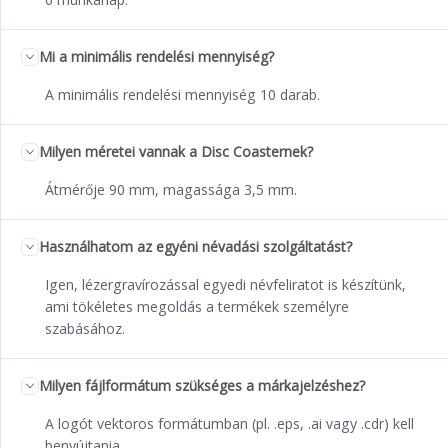
Mi a minimális rendelési mennyiség?
A minimális rendelési mennyiség 10 darab.
Milyen méretei vannak a Disc Coasternek?
Átmérője 90 mm, magassága 3,5 mm.
Használhatom az egyéni névadási szolgáltatást?
Igen, lézergravírozással egyedi névfeliratot is készítünk,
ami tökéletes megoldás a termékek személyre
szabásához.
Milyen fájlformátum szükséges a márkajelzéshez?
A logót vektoros formátumban (pl. .eps, .ai vagy .cdr) kell
benyújtania.