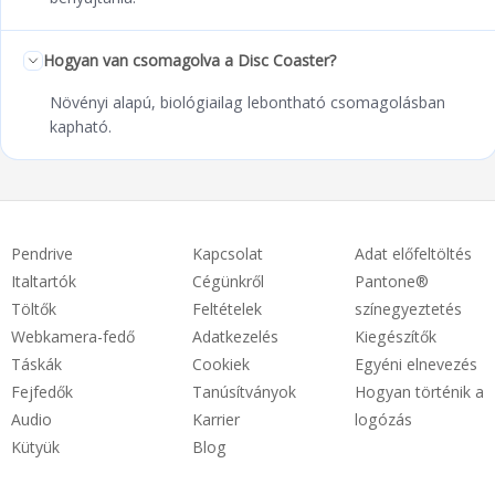
Hogyan van csomagolva a Disc Coaster?
Növényi alapú, biológiailag lebontható csomagolásban
kapható.
Pendrive
Kapcsolat
Adat előfeltöltés
Italtartók
Cégünkről
Pantone®
Töltők
Feltételek
színegyeztetés
Webkamera-fedő
Adatkezelés
Kiegészítők
Táskák
Cookiek
Egyéni elnevezés
Fejfedők
Tanúsítványok
Hogyan történik a
Audio
Karrier
logózás
Kütyük
Blog