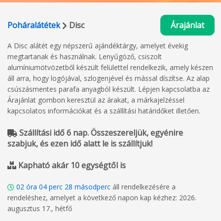
Poháralátétek
Disc
Árajánlat
A Disc alátét egy népszerű ajándéktárgy, amelyet évekig
megtartanak és használnak. Lenyűgöző, csiszolt
alumíniumötvözetből készült felülettel rendelkezik, amely készen
áll arra, hogy logójával, szlogenjével és mással díszítse. Az alap
csúszásmentes parafa anyagból készült. Lépjen kapcsolatba az
Árajánlat gombon keresztül az árakat, a márkajelzéssel
kapcsolatos információkat és a szállítási határidőket illetően.
Szállítási idő 6 nap. Összeszereljük, egyénire
szabjuk, és ezen idő alatt le is szállítjuk!
Kapható akár 10 egységtől is
02
óra
04
perc
27
másodperc
áll rendelkezésére a
rendeléshez, amelyet a következő napon kap kézhez: 2026.
augusztus 17., hétfő