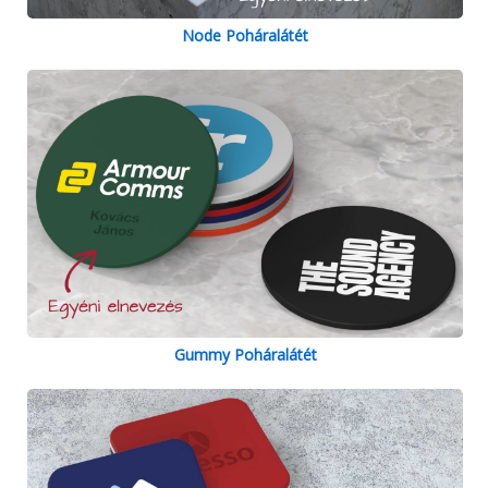
Node Poháralátét
Gummy Poháralátét