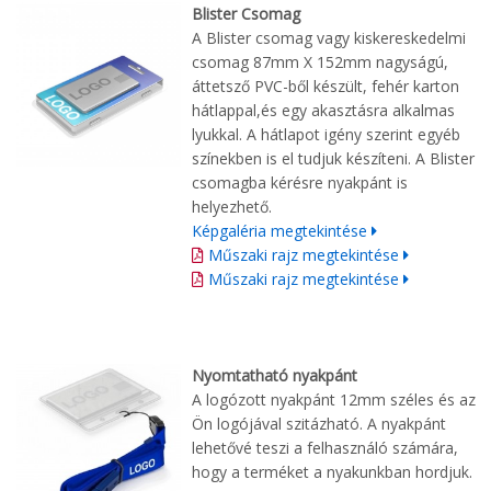
Blister Csomag
A Blister csomag vagy kiskereskedelmi
csomag 87mm X 152mm nagyságú,
áttetsző PVC-ből készült, fehér karton
hátlappal,és egy akasztásra alkalmas
lyukkal. A hátlapot igény szerint egyéb
színekben is el tudjuk készíteni. A Blister
csomagba kérésre nyakpánt is
helyezhető.
Képgaléria megtekintése
Műszaki rajz megtekintése
Műszaki rajz megtekintése
Nyomtatható nyakpánt
A logózott nyakpánt 12mm széles és az
Ön logójával szitázható. A nyakpánt
lehetővé teszi a felhasználó számára,
hogy a terméket a nyakunkban hordjuk.