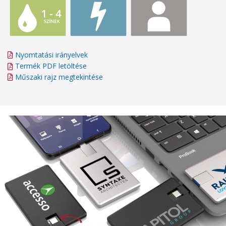
Nyomtatási irányelvek
Termék PDF letöltése
Műszaki rajz megtekintése