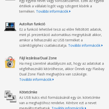
egy egyedi nevet vagy sorozatszámot. Ezek az egyedi
értékek a vállalati logót vagy szlogent kísérik a
terméken.
További információk
AutoRun funkció
Ez a funkció lehetővé teszi az előre feltöltött adatok,
mint pl. prezentáció automatikus megnyitását akkor,
amikor a felhasználó az USB terméket a
számítógéphez csatlakoztatja.
További információk
Fájl lezárása/Dual Zone
Ha meg szeretné akadályozni azt, hogy az adatokat a
végfelhasználó kitörölhesse, akkor Önnek egy Flasbay
Dual Zone Flash meghajtóra van szüksége.
További információk
Kötetcímke
Az USB kulcs első formázásánál egy ún. kötetcímke
van a meghajtóhoz rendelve. Kérésre ezt a nevet
megváltoztathatjuk.
További információk