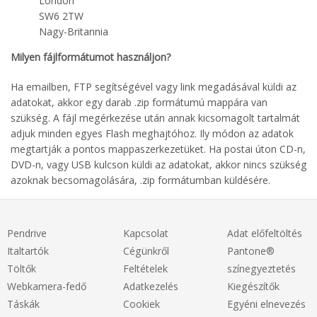
London
SW6 2TW
Nagy-Britannia
Milyen fájlformátumot használjon?
Ha emailben, FTP segítségével vagy link megadásával küldi az
adatokat, akkor egy darab .zip formátumú mappára van
szükség. A fájl megérkezése után annak kicsomagolt tartalmát
adjuk minden egyes Flash meghajtóhoz. Ily módon az adatok
megtartják a pontos mappaszerkezetüket. Ha postai úton CD-n,
DVD-n, vagy USB kulcson küldi az adatokat, akkor nincs szükség
azoknak becsomagolására, .zip formátumban küldésére.
Pendrive
Kapcsolat
Adat előfeltöltés
Italtartók
Cégünkről
Pantone®
Töltők
Feltételek
színegyeztetés
Webkamera-fedő
Adatkezelés
Kiegészítők
Táskák
Cookiek
Egyéni elnevezés