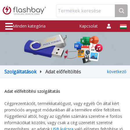
Termékek keresése
Minden kategória
Kapcsolat
Szolgáltatások
Adat előfeltöltés
következő
Adat előfeltöltési szolgáltatás
Cégprezentációt, termékkatalógust, vagy egyéb Ön által kért
promóciós anyagot módunkban áll a termékre előre feltölteni.
Függetlenül attól, hogy az ügyfelei számára szeretne-e fontos
információkat közölni, vagy csak a cég üzenetét szeretné
megerősíteni, az adatok
USB kulcsra
való előzetes feltöltése jó