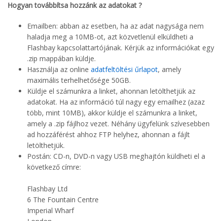
Hogyan továbbítsa hozzánk az adatokat ?
Emailben: abban az esetben, ha az adat nagysága nem
haladja meg a 10MB-ot, azt közvetlenül elküldheti a
Flashbay kapcsolattartójának. Kérjük az információkat egy
.zip mappában küldje.
Használja az online
adatfeltöltési űrlapot
, amely
maximális terhelhetősége 50GB.
Küldje el számunkra a linket, ahonnan letölthetjük az
adatokat. Ha az információ túl nagy egy emailhez (azaz
több, mint 10MB), akkor küldje el számunkra a linket,
amely a .zip fájlhoz vezet. Néhány ügyfelünk szívesebben
ad hozzáférést ahhoz FTP helyhez, ahonnan a fájlt
letölthetjük.
Postán: CD-n, DVD-n vagy USB meghajtón küldheti el a
következő címre:
Flashbay Ltd
6 The Fountain Centre
Imperial Wharf