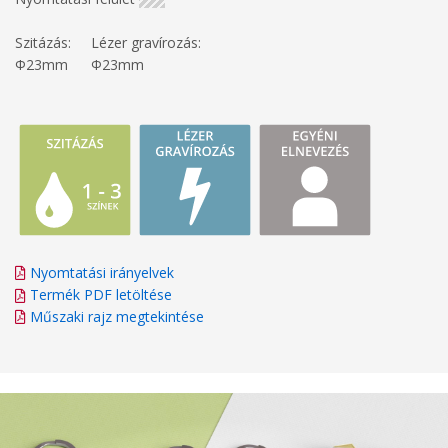
Szitázás:
Lézer gravírozás:
Φ23mm
Φ23mm
Nyomtatási irányelvek
Termék PDF letöltése
Műszaki rajz megtekintése