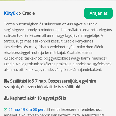
Kütyük
Cradle
Árajánlat
Tartsa biztonságban és stílusosan az AirTag-et a Cradle
segítségével, amely a mindennapi használatra tervezett, elegáns
szilikon tok, és készen áll arra, hogy logójával megjelölje. A
tartós, rugalmas szilikonból készült Cradle kényelmes
illeszkedést és megbízható védelmet nyújt, miközben élénk
részletességgel mutatja be márkáját. Csatlakoztassa
kulcsokhoz, táskákhoz, poggyászokhoz (vagy bármi máshoz)!
Cradle AirTag tokunk tökéletes praktikus ajándék az ügyfeleknek,
alkalmazottaknak vagy rendezvények reklámajándékaként.
Szállítási idő 7 nap. Összeszereljük, egyénire
szabjuk, és ezen idő alatt le is szállítjuk!
Kapható akár 10 egységtől is
01
nap
19
óra
08
perc
áll rendelkezésére a rendeléshez,
amelyet a következő napon kap kézhez: 2026. augusztus 19.,