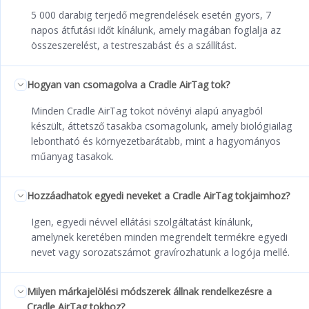
5 000 darabig terjedő megrendelések esetén gyors, 7
napos átfutási időt kínálunk, amely magában foglalja az
összeszerelést, a testreszabást és a szállítást.
Hogyan van csomagolva a Cradle AirTag tok?
Minden Cradle AirTag tokot növényi alapú anyagból
készült, áttetsző tasakba csomagolunk, amely biológiailag
lebontható és környezetbarátabb, mint a hagyományos
műanyag tasakok.
Hozzáadhatok egyedi neveket a Cradle AirTag tokjaimhoz?
Igen, egyedi névvel ellátási szolgáltatást kínálunk,
amelynek keretében minden megrendelt termékre egyedi
nevet vagy sorozatszámot gravírozhatunk a logója mellé.
Milyen márkajelölési módszerek állnak rendelkezésre a
Cradle AirTag tokhoz?