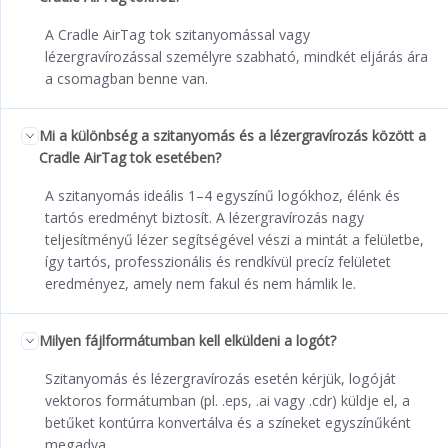
A Cradle AirTag tok szitanyomással vagy
lézergravírozással személyre szabható, mindkét eljárás ára
a csomagban benne van.
Mi a különbség a szitanyomás és a lézergravírozás között a
Cradle AirTag tok esetében?
A szitanyomás ideális 1–4 egyszínű logókhoz, élénk és
tartós eredményt biztosít. A lézergravírozás nagy
teljesítményű lézer segítségével vészi a mintát a felületbe,
így tartós, professzionális és rendkívül precíz felületet
eredményez, amely nem fakul és nem hámlik le.
Milyen fájlformátumban kell elküldeni a logót?
Szitanyomás és lézergravírozás esetén kérjük, logóját
vektoros formátumban (pl. .eps, .ai vagy .cdr) küldje el, a
betűket kontúrra konvertálva és a színeket egyszínűként
megadva.