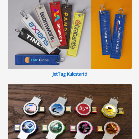
JetTag Kulcstartó