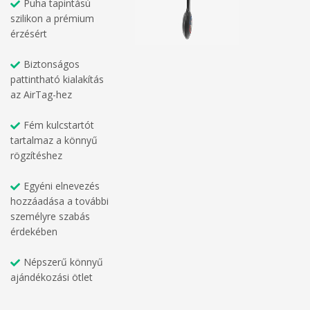
Puha tapintású
szilikon a prémium
érzésért
Biztonságos
pattintható kialakítás
az AirTag-hez
Fém kulcstartót
tartalmaz a könnyű
rögzítéshez
Egyéni elnevezés
hozzáadása a további
személyre szabás
érdekében
Népszerű könnyű
ajándékozási ötlet