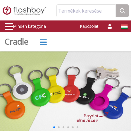
Termékek keresése
Minden kategória
Kapcsolat
Cradle