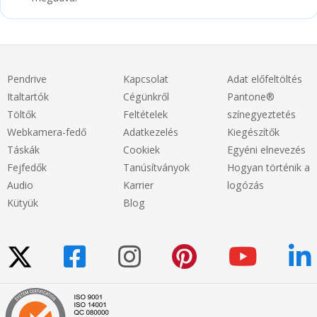
Pendrive
Kapcsolat
Adat előfeltöltés
Italtartók
Cégünkről
Pantone®
Töltők
Feltételek
színegyeztetés
Webkamera-fedő
Adatkezelés
Kiegészítők
Táskák
Cookiek
Egyéni elnevezés
Fejfedők
Tanúsítványok
Hogyan történik a
Audio
Karrier
logózás
Kütyük
Blog