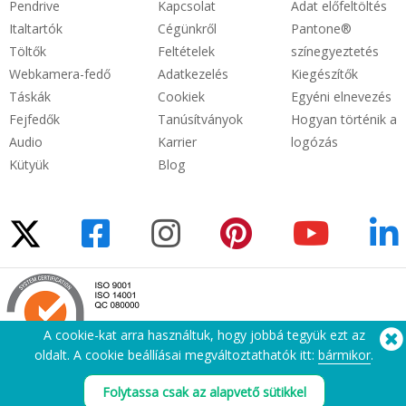
Pendrive
Kapcsolat
Adat előfeltöltés
Italtartók
Cégünkről
Pantone®
Töltők
Feltételek
színegyeztetés
Webkamera-fedő
Adatkezelés
Kiegészítők
Táskák
Cookiek
Egyéni elnevezés
Fejfedők
Tanúsítványok
Hogyan történik a
Audio
Karrier
logózás
Kütyük
Blog
A cookie-kat arra használtuk, hogy jobbá tegyük ezt az
oldalt. A cookie beállíásai megváltoztathatók itt:
bármikor
.
Segítségre van szüksége? Tel:
(650) 938-3500 (US)
Folytassa csak az alapvető sütikkel
®