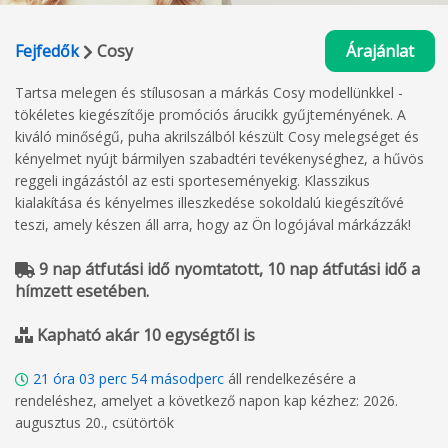
Fejfedők
Cosy
Árajánlat
Tartsa melegen és stílusosan a márkás Cosy modellünkkel -
tökéletes kiegészítője promóciós árucikk gyűjteményének. A
kiváló minőségű, puha akrilszálból készült Cosy melegséget és
kényelmet nyújt bármilyen szabadtéri tevékenységhez, a hűvös
reggeli ingázástól az esti sporteseményekig. Klasszikus
kialakítása és kényelmes illeszkedése sokoldalú kiegészítővé
teszi, amely készen áll arra, hogy az Ön logójával márkázzák!
9 nap átfutási idő nyomtatott, 10 nap átfutási idő a
hímzett esetében.
Kapható akár 10 egységtől is
21
óra
03
perc
53
másodperc
áll rendelkezésére a
rendeléshez, amelyet a következő napon kap kézhez: 2026.
augusztus 20., csütörtök