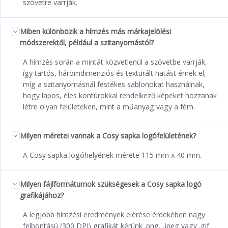
szövetre varrják.
Miben különbözik a hímzés más márkajelölési
módszerektől, például a szitanyomástól?
A hímzés során a mintát közvetlenül a szövetbe varrják,
így tartós, háromdimenziós és texturált hatást érnek el,
míg a szitanyomásnál festékes sablonokat használnak,
hogy lapos, éles kontúrokkal rendelkező képeket hozzanak
létre olyan felületeken, mint a műanyag vagy a fém.
Milyen méretei vannak a Cosy sapka logófelületének?
A Cosy sapka logóhelyének mérete 115 mm x 40 mm.
Milyen fájlformátumok szükségesek a Cosy sapka logó
grafikájához?
A legjobb hímzési eredmények elérése érdekében nagy
felbontású (300 DPI) grafikát kérünk .png, .jpeg vagy .gif