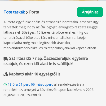
Tote táskák
Porta
Árajánlat
A Porta egy funkcionális és strapabíró hordtáska, amelyet úgy
terveztek meg, hogy az Ön logóját lenyűgöző részletességgel
láthassa el. Bőséges, 15 literes tárolóterével és 4 kg-os
teherbírásával tökéletes társ minden alkalomra. Lépjen
kapcsolatba még ma a legfrissebb árainkkal,
márkainformációinkkal és mintapéldányainkkal kapcsolatban.
Szállítási idő 7 nap. Összeszereljük, egyénire
szabjuk, és ezen idő alatt le is szállítjuk!
Kapható akár 10 egységtől is
19
óra
51
perc
05
másodperc
áll rendelkezésére a
rendeléshez, amelyet a következő napon kap kézhez: 2026.
augusztus 20., csütörtök