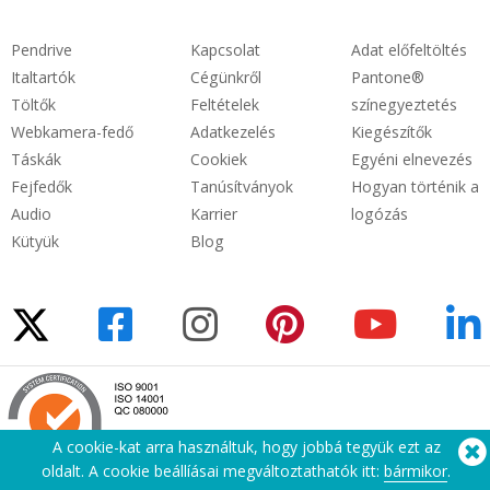
Pendrive
Kapcsolat
Adat előfeltöltés
Italtartók
Cégünkről
Pantone®
Töltők
Feltételek
színegyeztetés
Webkamera-fedő
Adatkezelés
Kiegészítők
Táskák
Cookiek
Egyéni elnevezés
Fejfedők
Tanúsítványok
Hogyan történik a
Audio
Karrier
logózás
Kütyük
Blog
A cookie-kat arra használtuk, hogy jobbá tegyük ezt az
oldalt. A cookie beállíásai megváltoztathatók itt:
bármikor
.