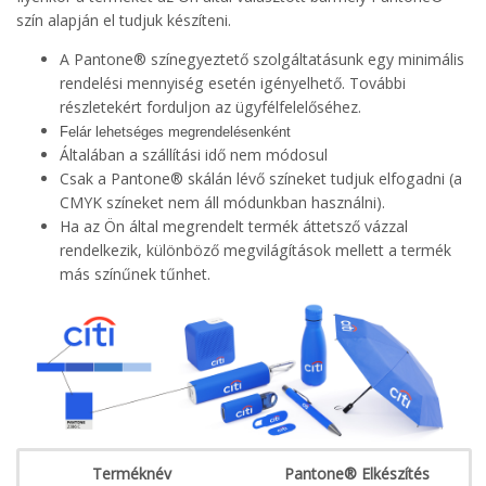
szín alapján el tudjuk készíteni.
A Pantone® színegyeztető szolgáltatásunk egy minimális
rendelési mennyiség esetén igényelhető. További
részletekért forduljon az ügyfélfelelőséhez.
Felár lehetséges megrendelésenként
Általában a szállítási idő nem módosul
Csak a Pantone® skálán lévő színeket tudjuk elfogadni (a
CMYK színeket nem áll módunkban használni).
Ha az Ön által megrendelt termék áttetsző vázzal
rendelkezik, különböző megvilágítások mellett a termék
más színűnek tűnhet.
Terméknév
Pantone® Elkészítés