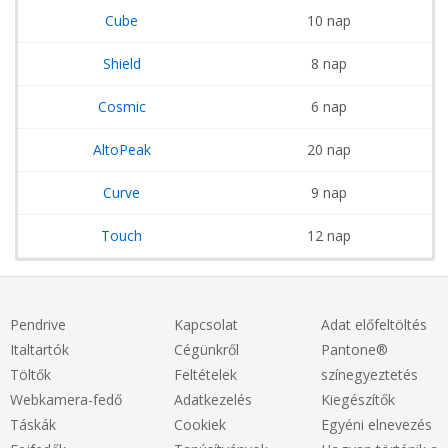
Cube
10 nap
Shield
8 nap
Cosmic
6 nap
AltoPeak
20 nap
Curve
9 nap
Touch
12 nap
Pendrive
Kapcsolat
Adat előfeltöltés
Italtartók
Cégünkről
Pantone®
Töltők
Feltételek
színegyeztetés
Webkamera-fedő
Adatkezelés
Kiegészítők
Táskák
Cookiek
Egyéni elnevezés