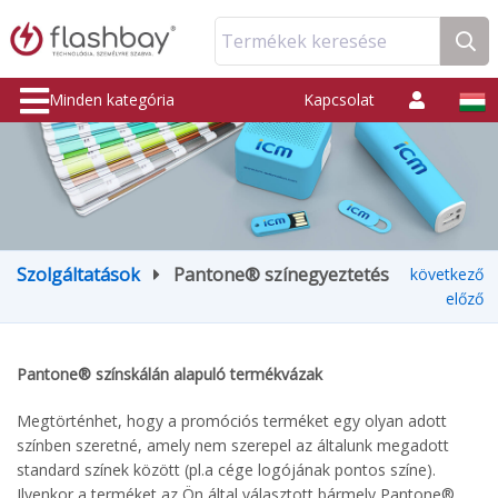
Termékek keresése
Minden kategória
Kapcsolat
Szolgáltatások
Pantone® színegyeztetés
következő
előző
Pantone® színskálán alapuló termékvázak
Megtörténhet, hogy a promóciós terméket egy olyan adott
színben szeretné, amely nem szerepel az általunk megadott
standard színek között (pl.a cége logójának pontos színe).
Ilyenkor a terméket az Ön által választott bármely Pantone®