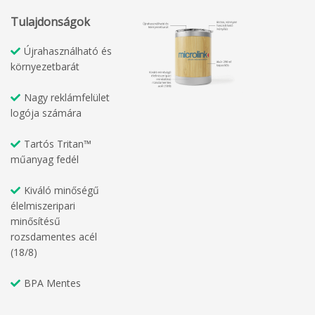
Tulajdonságok
Újrahasználható és
környezetbarát
Nagy reklámfelület
logója számára
Tartós Tritan™
műanyag fedél
Kiváló minőségű
élelmiszeripari
minősítésű
rozsdamentes acél
(18/8)
BPA Mentes