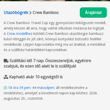
Utazóbögrék
Crew Bamboo
Árajánlat
A Crew Bamboo Travel Cup egy gyönyörűen kidolgozott modell,
amely készen áll arra, hogy valódi stílusban mutassa be logóját.
A
Crew modellhez
kötődő Crew Bamboo utazóbögre bambusz
külső réteggel és jól záró, könnyű kortyolást biztosító fedéllel
rendelkezik. Lépjen kapcsolatba még ma az árakkal, a mintákkal
és a szállítási határidőkkel kapcsolatban.
Szállítási idő 7 nap. Összeszereljük, egyénire
szabjuk, és ezen idő alatt le is szállítjuk!
Kapható akár 10 egységtől is
18
óra
39
perc
43
másodperc
áll rendelkezésére a
rendeléshez, amelyet a következő napon kap kézhez: 2026.
augusztus 20., csütörtök