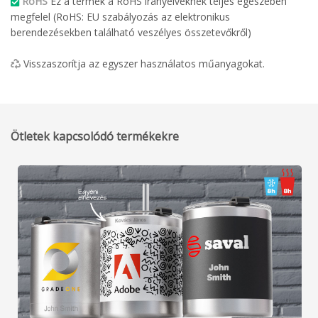
RoHS
Ez a termék a RoHS irányelveknek teljes egészében
megfelel (RoHS: EU szabályozás az elektronikus
berendezésekben található veszélyes összetevőkről)
Visszaszorítja az egyszer használatos műanyagokat.
Ötletek kapcsolódó termékekre