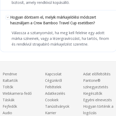
biztosít, amely rendkívül kopásálló.
Hogyan döntsem el, melyik márkajelölési módszert
használjam a Crew Bamboo Travel Cup esetében?
Válassza a szitanyomást, ha meg kell felelnie egy adott
márka színeinek, vagy a lézergravírozást, ha tartós, finom
és rendkívül strapabíró márkajelzést szeretne.
Pendrive
Kapcsolat
Adat előfeltöltés
Italtartók
Cégünkről
Pantone®
Töltők
Feltételek
színegyeztetés
Webkamera-fedő
Adatkezelés
Kiegészítők
Táskák
Cookiek
Egyéni elnevezés
Fejfedők
Tanúsítványok
Hogyan történik a
Audio
Karrier
logózás