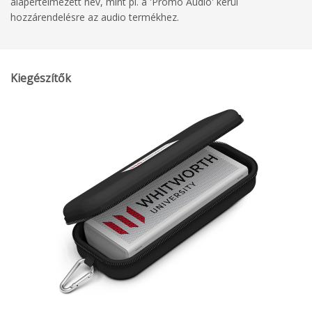
alapértelmezett név, mint pl. a 'Promo Audio' kerül
hozzárendelésre az audio termékhez.
Kiegészítők