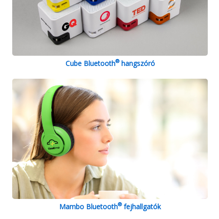
®
Cube Bluetooth
hangszóró
®
Mambo Bluetooth
fejhallgatók