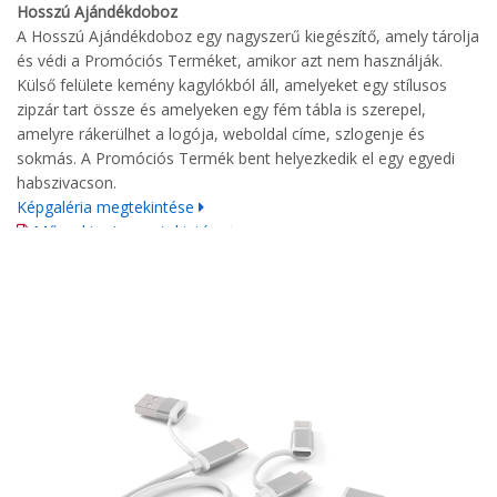
Hosszú Ajándékdoboz
A Hosszú Ajándékdoboz egy nagyszerű kiegészítő, amely tárolja
és védi a Promóciós Terméket, amikor azt nem használják.
Külső felülete kemény kagylókból áll, amelyeket egy stílusos
zipzár tart össze és amelyeken egy fém tábla is szerepel,
amelyre rákerülhet a logója, weboldal címe, szlogenje és
sokmás. A Promóciós Termék bent helyezkedik el egy egyedi
habszivacson.
Képgaléria megtekintése
Műszaki rajz megtekintése
Nyomtatási irányelvek