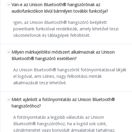
Van-e az Unison Bluetooth® hangszórónak az
audiofunkciókon kívül bármilyen további funkciója?
Igen, az Unison Bluetooth® hangszóró beépített
powerbank funkcióval rendelkezik, amely lehetővé teszi
okostelefonok és táblagépek feltöltését.
Milyen márkajelölési módszert alkalmaznak az Unison
Bluetooth® hangszóró esetében?
Az Unison Bluetooth® hangszórót fotónyomtatással látják
el logóval, ami színes, nagy felbontású minták
alkalmazását teszi lehetővé.
Miért ajánlott a fotónyomtatás az Unison Bluetooth®
hangszóróhoz?
A fotónyomtatás a legjobb választás az Unison
Bluetooth® hangszóróhoz, ha a logód sok színt,
színátmenetet vagy bonyolult árnyalatokat tartalmaz,