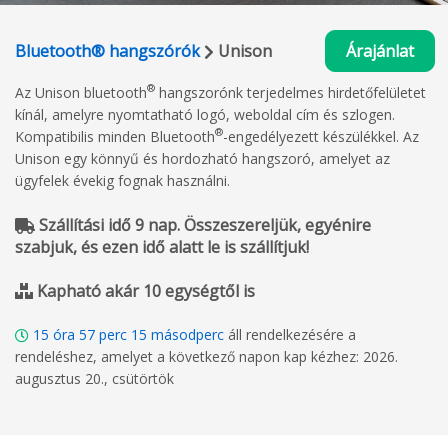
Bluetooth® hangszórók
Unison
Árajánlat
®
Az Unison bluetooth
hangszorónk terjedelmes hirdetőfelületet
kínál, amelyre nyomtatható logó, weboldal cím és szlogen.
®
Kompatibilis minden Bluetooth
-engedélyezett készülékkel. Az
Unison egy könnyű és hordozható hangszoró, amelyet az
ügyfelek évekig fognak használni.
Szállítási idő 9 nap. Összeszereljük, egyénire
szabjuk, és ezen idő alatt le is szállítjuk!
Kapható akár 10 egységtől is
15
óra
57
perc
14
másodperc
áll rendelkezésére a
rendeléshez, amelyet a következő napon kap kézhez: 2026.
augusztus 20., csütörtök