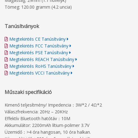
Magasság: 29mm (1.1 hüvelyk)
Tömeg: 120.00 gramm (4.2 uncia)
Tanúsítványok
Megtekintés CE Tanúsítvány
Megtekintés FCC Tanúsítvány
Megtekintés PSE Tanúsítvány
Megtekintés REACH Tanúsítvány
Megtekintés RoHS Tanúsítvány
Megtekintés VCCI Tanúsítvány
Műszaki specifikáció
Kimenő teljesítmény/ Impedencia：3W*2 / 4Ω*2
Válaszfrekvencia: 20Hz – 20KHz
Effektív Bluetooth hatótáv：10M
Akkumulátor: 2200mAh lítium-polimer 3.7V
Üzemidő：>4 óra hangosan, 10 óra halkan.