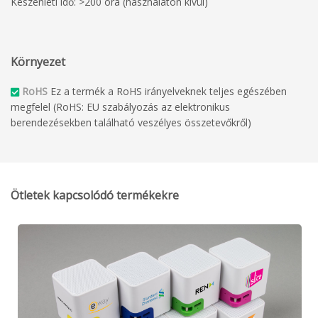
Készenléti idő: >200 óra (használaton kívül)
Környezet
RoHS
Ez a termék a RoHS irányelveknek teljes egészében
megfelel (RoHS: EU szabályozás az elektronikus
berendezésekben található veszélyes összetevőkről)
Ötletek kapcsolódó termékekre