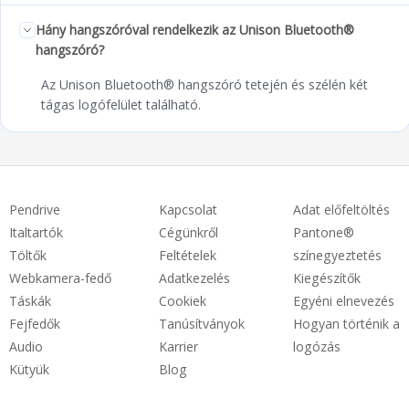
Hány hangszóróval rendelkezik az Unison Bluetooth®
hangszóró?
Az Unison Bluetooth® hangszóró tetején és szélén két
tágas logófelület található.
Pendrive
Kapcsolat
Adat előfeltöltés
Italtartók
Cégünkről
Pantone®
Töltők
Feltételek
színegyeztetés
Webkamera-fedő
Adatkezelés
Kiegészítők
Táskák
Cookiek
Egyéni elnevezés
Fejfedők
Tanúsítványok
Hogyan történik a
Audio
Karrier
logózás
Kütyük
Blog