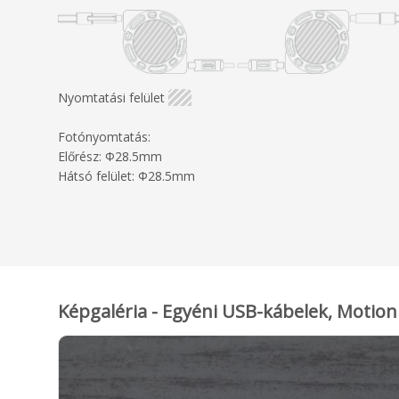
Nyomtatási felület
Fotónyomtatás:
Előrész: Φ28.5mm
Hátsó felület: Φ28.5mm
Képgaléria - Egyéni USB-kábelek, Motion