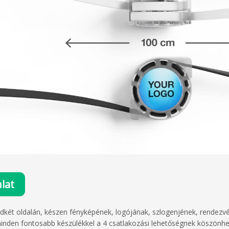
lat
ndkét oldalán, készen fényképének, logójának, szlogenjének, rendezv
is minden fontosabb készülékkel a 4 csatlakozási lehetőségnek köszö