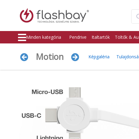
Minden kategória
Pendrive
Italtartók
Töltők & Au
Motion
Képgaléria
Tulajdons