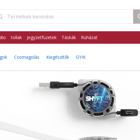
dio
tollak
Jegyzetfüzetek
Táskák
Ruházat
ágok
Csomagolás
Kiegészítők
GYIK