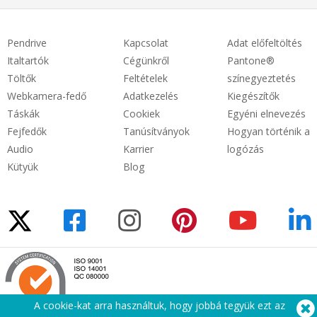
Pendrive
Kapcsolat
Adat előfeltöltés
Italtartók
Cégünkről
Pantone®
Töltők
Feltételek
színegyeztetés
Webkamera-fedő
Adatkezelés
Kiegészítők
Táskák
Cookiek
Egyéni elnevezés
Fejfedők
Tanúsítványok
Hogyan történik a
Audio
Karrier
logózás
Kütyük
Blog
A cookie-kat arra használtuk, hogy jobbá tegyük ezt az