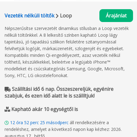
Vezeték nélküli töltők
Loop
Árajánlat
Népszerűsítse szervezetét dinamikus stílusban a Loop vezeték
nélküli töltőnkkel. A 8 lelkesítő színben kapható Loop lágy
tapintású, jó tapadású szilikon felületére szitanyomással
felvihetjük logóját, márkaüzenetét, szlogenjét és egyebeket.
Kompatibilis minden Qi-engedélyezett, azaz vezeték nélkül
tölthető, készülékekkel, beleértve a legújabb iPhone™
modelleket és csúcskategóriás Samsung, Google, Microsoft,
Sony, HTC, LG okostelefonokat.
Szállítási idő 6 nap. Összeszereljük, egyénire
szabjuk, és ezen idő alatt le is szállítjuk!
Kapható akár 10 egységtől is
12
óra
52
perc
24
másodperc
áll rendelkezésére a
rendeléshez, amelyet a következő napon kap kézhez: 2026.
augusztus 17., hétfő