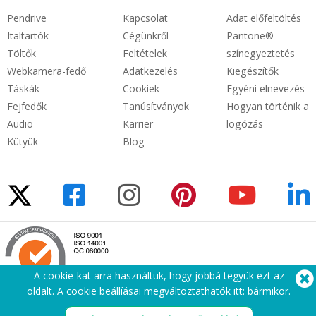
Pendrive
Kapcsolat
Adat előfeltöltés
Italtartók
Cégünkről
Pantone®
Töltők
Feltételek
színegyeztetés
Webkamera-fedő
Adatkezelés
Kiegészítők
Táskák
Cookiek
Egyéni elnevezés
Fejfedők
Tanúsítványok
Hogyan történik a
Audio
Karrier
logózás
Kütyük
Blog
A cookie-kat arra használtuk, hogy jobbá tegyük ezt az
oldalt. A cookie beállíásai megváltoztathatók itt:
bármikor
.
Segítségre van szüksége? Tel:
(650) 938-3500 (US)