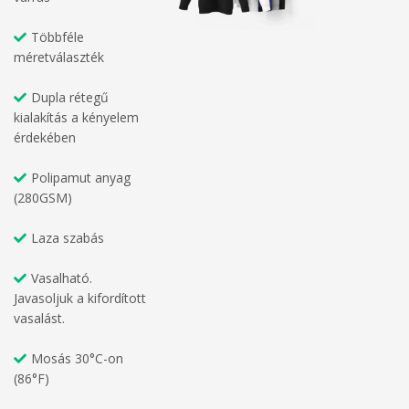
Többféle
méretválaszték
Dupla rétegű
kialakítás a kényelem
érdekében
Polipamut anyag
(280GSM)
Laza szabás
Vasalható.
Javasoljuk a kifordított
vasalást.
Mosás 30°C-on
(86°F)