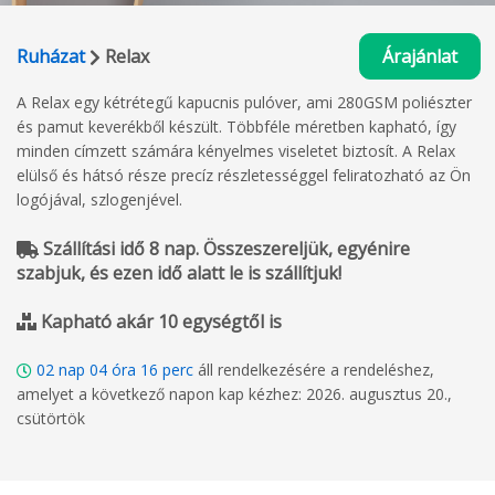
Ruházat
Relax
Árajánlat
A Relax egy kétrétegű kapucnis pulóver, ami 280GSM poliészter
és pamut keverékből készült. Többféle méretben kapható, így
minden címzett számára kényelmes viseletet biztosít. A Relax
elülső és hátsó része precíz részletességgel feliratozható az Ön
logójával, szlogenjével.
Szállítási idő 8 nap. Összeszereljük, egyénire
szabjuk, és ezen idő alatt le is szállítjuk!
Kapható akár 10 egységtől is
02
nap
04
óra
16
perc
áll rendelkezésére a rendeléshez,
amelyet a következő napon kap kézhez: 2026. augusztus 20.,
csütörtök