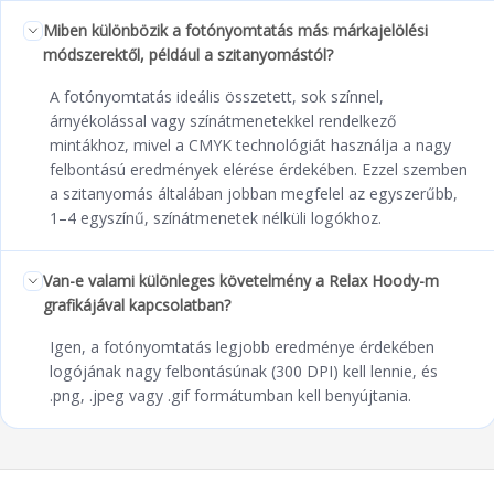
Miben különbözik a fotónyomtatás más márkajelölési
módszerektől, például a szitanyomástól?
A fotónyomtatás ideális összetett, sok színnel,
árnyékolással vagy színátmenetekkel rendelkező
mintákhoz, mivel a CMYK technológiát használja a nagy
felbontású eredmények elérése érdekében. Ezzel szemben
a szitanyomás általában jobban megfelel az egyszerűbb,
1–4 egyszínű, színátmenetek nélküli logókhoz.
Van-e valami különleges követelmény a Relax Hoody-m
grafikájával kapcsolatban?
Igen, a fotónyomtatás legjobb eredménye érdekében
logójának nagy felbontásúnak (300 DPI) kell lennie, és
.png, .jpeg vagy .gif formátumban kell benyújtania.