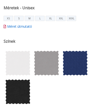
Méretek - Unisex
XS
S
M
L
XL
XXL
XXXL
Méret útmutató
Színek