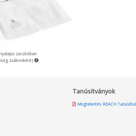
nyalapú zacskóban
ység zsákonként)
Tanúsítványok
Megtekintés REACH Tanúsítv