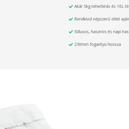
Akár 5kg teherbírás és 10L t
Rendkívül népszerű ötlet ajá
Stílusos, hasznos és napi has
230mm fogantyú hossza