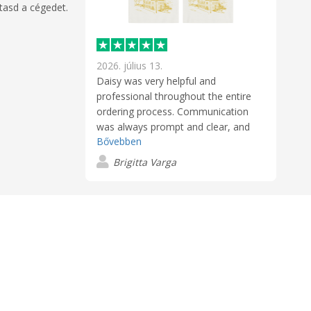
tasd a cégedet.
2026. július 13.
Daisy was very helpful and
professional throughout the entire
ordering process. Communication
was always prompt and clear, and
Bővebben
everything was handled efficiently.
Our order arrived on time and in
Brigitta Varga
perfect condition. Thank you for the
excellent service!