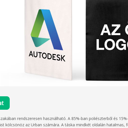
at
 szakában rendszeresen használható. A 85%-ban poliészterből és 15
írást kölcsönöz az Urban számára. A táska mindkét oldalán hatalmas, f