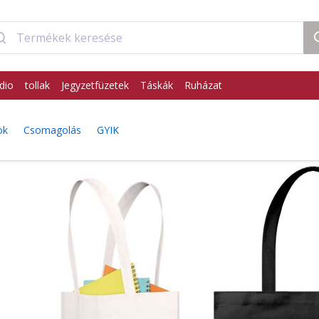
dio
tollak
Jegyzetfüzetek
Táskák
Ruházat
ok
Csomagolás
GYIK