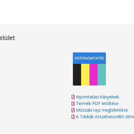
elület
Nyomtatási irányelvek
Termék PDF letöltése
Műszaki rajz megtekintése
A Táskák összehasonlító útm