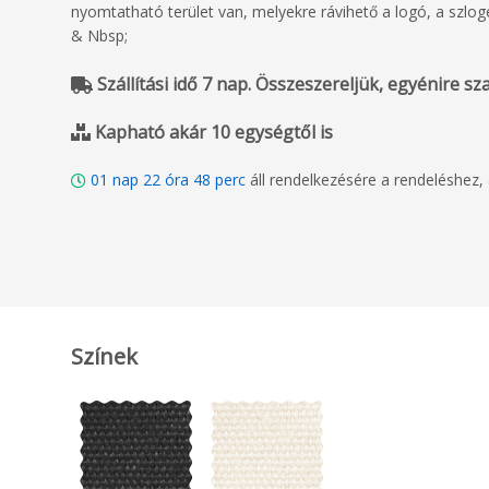
nyomtatható terület van, melyekre rávihető a logó, a szlo
& Nbsp;
Szállítási idő 7 nap. Összeszereljük, egyénire szabj
Kapható akár 10 egységtől is
01
nap
22
óra
48
perc
áll rendelkezésére a rendeléshez
Színek