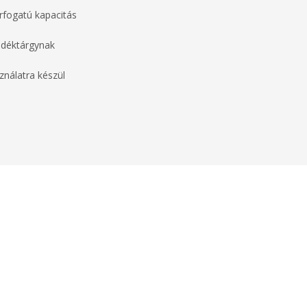
érfogatú kapacitás
ndéktárgynak
ználatra készül