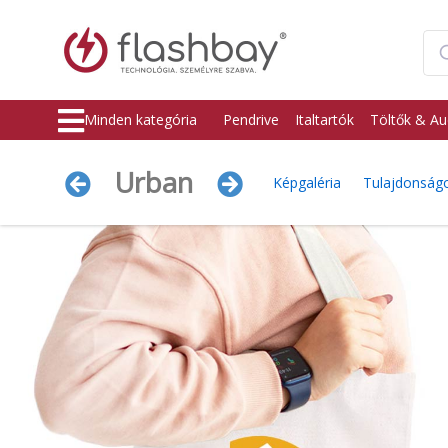
Minden kategória
Pendrive
Italtartók
Töltők & Au
Urban
Képgaléria
Tulajdonság