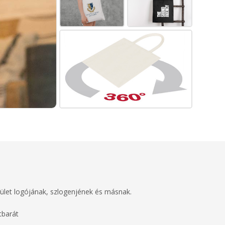
rület logójának, szlogenjének és másnak.
tbarát