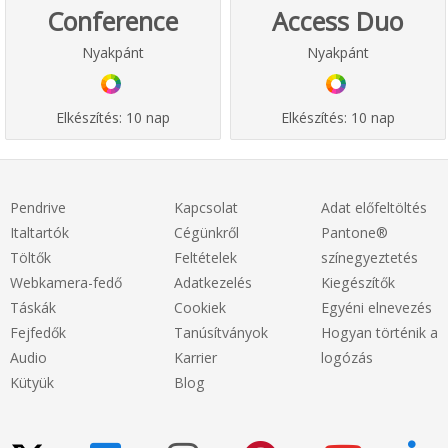
Conference
Access Duo
Nyakpánt
Nyakpánt
Elkészítés:
10 nap
Elkészítés:
10 nap
Pendrive
Kapcsolat
Adat előfeltöltés
Italtartók
Cégünkről
Pantone®
Töltők
Feltételek
színegyeztetés
Webkamera-fedő
Adatkezelés
Kiegészítők
Táskák
Cookiek
Egyéni elnevezés
Fejfedők
Tanúsítványok
Hogyan történik a
Audio
Karrier
logózás
Kütyük
Blog