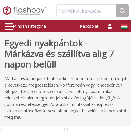
Termékek keresése
Minden kategória
Kapcsolat
Egyedi nyakpántok -
Márkázva és szállítva alig 7
napon belül!
Márkás nyakpántjaink fantasztikus módon mutatják be márkáját
a következő megbeszélésen, konferencián vagy rendezvényen.
Kifejezetten promóciós célokra tervezett nyakpántjainkat
mindkét oldalán meg lehet jelölni az Ön logójával, lenyűgöző,
pontos részletességgel. Az árakkal, mintákkal és expressz
szállítási határidővel kapcsolatban vegye fel velünk a kapcsolatot
még ma.