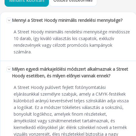
Mindent kibontani
Mennyi a Street Hoody minimális rendelési mennyisége?
A Street Hoody minimális rendelési mennyisége mindössze
10 darab, így kiváló választás kis csapatok, exkluzív
rendezvények vagy célzott promóciós kampányok
számára.
Milyen egyedi márkajelölési módszert alkalmaznak a Street
Hoody esetében, és milyen előnyei vannak ennek?
A Street Hoody pulóvert fejlett fotónyomtatási
eljárásunkkal személyre szabjuk, amely a CMYK-festékek
különböző arányú keverésével teljes színskálán adja vissza
a logókat. Ez a módszer tökéletes választás a sokszínű,
bonyolult logókhoz, amelyek finom részleteket,
árnyékolást vagy színátmeneteket tartalmaznak, és
kiemelkedő előnyökkel jár: élénk színekkel növeli a termék
vizuális vonzerejét, éles részletekkel biztosítja a nagy