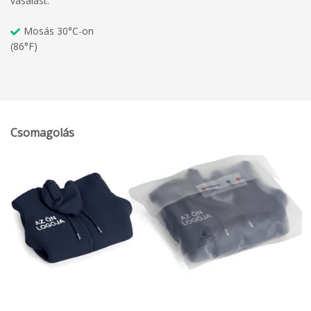
vasalást.
Mosás 30°C-on
(86°F)
Csomagolás