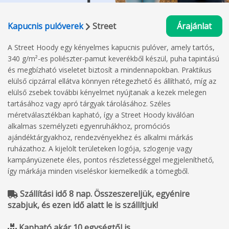
Kapucnis pulóverek
Street
Árajánlat
A Street Hoody egy kényelmes kapucnis pulóver, amely tartós,
340 g/m²-es poliészter-pamut keverékből készül, puha tapintású
és megbízható viseletet biztosít a mindennapokban. Praktikus
elülső cipzárral ellátva könnyen rétegezhető és állítható, míg az
elülső zsebek további kényelmet nyújtanak a kezek melegen
tartásához vagy apró tárgyak tárolásához. Széles
méretválasztékban kapható, így a Street Hoody kiválóan
alkalmas személyzeti egyenruhákhoz, promóciós
ajándéktárgyakhoz, rendezvényekhez és alkalmi márkás
ruházathoz. A kijelölt területeken logója, szlogenje vagy
kampányüzenete éles, pontos részletességgel megjeleníthető,
így márkája minden viseléskor kiemelkedik a tömegből.
Szállítási idő 8 nap. Összeszereljük, egyénire
szabjuk, és ezen idő alatt le is szállítjuk!
Kapható akár 10 egységtől is