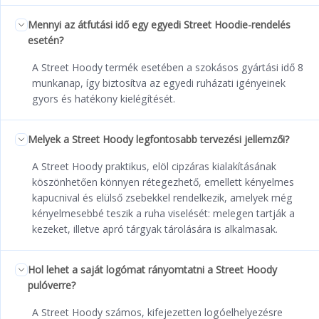
Mennyi az átfutási idő egy egyedi Street Hoodie-rendelés
esetén?
A Street Hoody termék esetében a szokásos gyártási idő 8
munkanap, így biztosítva az egyedi ruházati igényeinek
gyors és hatékony kielégítését.
Melyek a Street Hoody legfontosabb tervezési jellemzői?
A Street Hoody praktikus, elöl cipzáras kialakításának
köszönhetően könnyen rétegezhető, emellett kényelmes
kapucnival és elülső zsebekkel rendelkezik, amelyek még
kényelmesebbé teszik a ruha viselését: melegen tartják a
kezeket, illetve apró tárgyak tárolására is alkalmasak.
Hol lehet a saját logómat rányomtatni a Street Hoody
pulóverre?
A Street Hoody számos, kifejezetten logóelhelyezésre