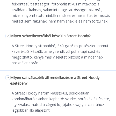
felbontású tisztaságot, fotórealisztikus mintákhoz is
kiválóan alkalmas, valamint nagy tartósságot biztosít,
mivel a nyomtatott minták rendszeres használat és mosás
mellett sem fakulnak, nem hámlanak le és nem torzulnak.
Milyen szövetkeverékből készül a Street Hoody?
A Street Hoody strapabíró, 340 g/m²-es poliészter–pamut
keverékből készült, amely rendkívül puha tapintást és
megbízható, kényelmes viseletet biztosít a mindennapi
használat során.
Milyen színválaszték áll rendelkezésre a Street Hoody
esetében?
A Street Hoody három klasszikus, sokoldalúan
kombinálható színben kapható: szürke, sötétkék és fekete,
így kiválaszthatod a céged logójához vagy arculatához
legjobban illő alapszínt.