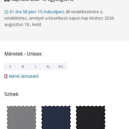
01
óra
58
perc
14
másodperc
áll rendelkezésére a
rendeléshez, amelyet a következő napon kap kézhez: 2026.
augusztus 18., kedd
Méretek - Unisex
S
M
L
XL
XXL
Méret útmutató
Színek