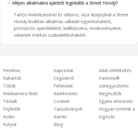
Milyen alkalmakra ajánlott leginkább a Street Hoody?
Tartós kivitelezésével és stílusos, laza dizájnjával a Street
Hoody kiválóan alkalmas vállalati egyenruhaként,
promóciós ajándékként, kiállításokra, rendezvényekre,
valamint márkás szabadidőruhaként.
Pendrive
Kapcsolat
Adat előfeltöltés
Italtartók
Cégünkről
Pantone®
Töltők
Feltételek
színegyeztetés
Webkamera-fedő
Adatkezelés
Kiegészítők
Táskák
Cookiek
Egyéni elnevezés
Fejfedők
Tanúsítványok
Hogyan történik a
Audio
Karrier
logózás
Kütyük
Blog