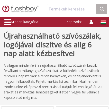
Termékek keresése
Minden kategória
Kapcsolat
Újrahasználható szívószálak,
logójával díszítve és alig 6
nap alatt kézbesítve!
A világon mindenfelé az újrahasználható szívószálak kezdik
felváltani a műanyag szívószálakat. A különféle szívószálaink
rendkívül népszerűek a rendezvényeken, és cégajándékként is
nagyon felkapottak. Fejlett márkázási technikáinkkal minden
modellünkre elképesztő precizitással tudjuk feltenni logóját. Az
árakat és márkázási lehetőségeket illetően vegye fel velünk a
kapcsolatot még ma.