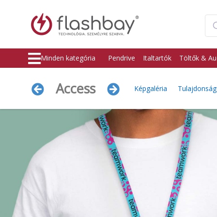
Minden kategória
Pendrive
Italtartók
Töltők & Au
Access
Képgaléria
Tulajdonsá