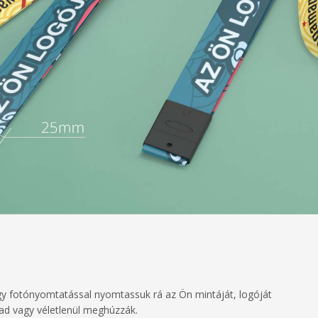
ogy fotónyomtatással nyomtassuk rá az Ön mintáját, logóját
kad vagy véletlenül meghúzzák.