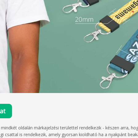
at
indkét oldalán márkajelzési területtel rendelkezik - készen arra, h
i csattal is rendelkezik, amely gyorsan kioldható ha a nyakpánt bea