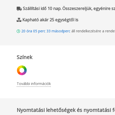
Szállítási idő 10 nap. Összeszereljük, egyénire sza
Kapható akár 25 egységtől is
20
óra
05
perc
32
másodperc
áll rendelkezésére a rend
Színek
További információk
Nyomtatási lehetőségek és nyomtatási f