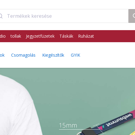
dio
tollak
Jegyzetfüzetek
Táskák
Ruházat
gok
Csomagolás
Kiegészítők
GYIK