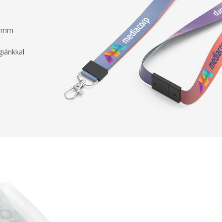
5 mm
giánkkal