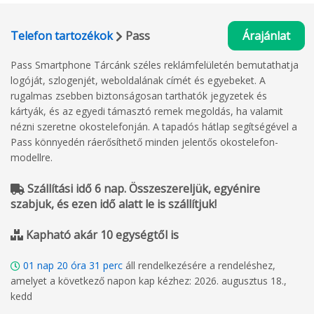
Telefon tartozékok
Pass
Árajánlat
Pass Smartphone Tárcánk széles reklámfelületén bemutathatja
logóját, szlogenjét, weboldalának címét és egyebeket. A
rugalmas zsebben biztonságosan tarthatók jegyzetek és
kártyák, és az egyedi támasztó remek megoldás, ha valamit
nézni szeretne okostelefonján. A tapadós hátlap segítségével a
Pass könnyedén ráerősíthető minden jelentős okostelefon-
modellre.
Szállítási idő 6 nap. Összeszereljük, egyénire
szabjuk, és ezen idő alatt le is szállítjuk!
Kapható akár 10 egységtől is
01
nap
20
óra
31
perc
áll rendelkezésére a rendeléshez,
amelyet a következő napon kap kézhez: 2026. augusztus 18.,
kedd