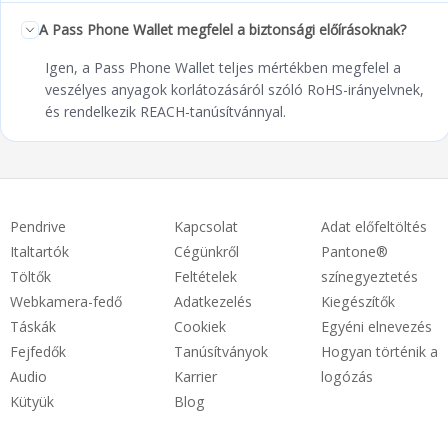
A Pass Phone Wallet megfelel a biztonsági előírásoknak?
Igen, a Pass Phone Wallet teljes mértékben megfelel a
veszélyes anyagok korlátozásáról szóló RoHS-irányelvnek,
és rendelkezik REACH-tanúsítvánnyal.
Pendrive
Kapcsolat
Adat előfeltöltés
Italtartók
Cégünkről
Pantone®
Töltők
Feltételek
színegyeztetés
Webkamera-fedő
Adatkezelés
Kiegészítők
Táskák
Cookiek
Egyéni elnevezés
Fejfedők
Tanúsítványok
Hogyan történik a
Audio
Karrier
logózás
Kütyük
Blog