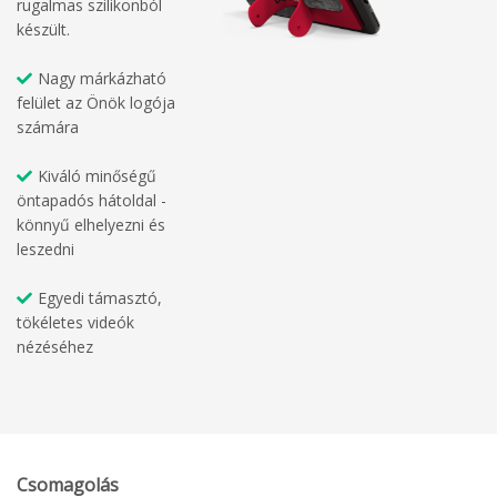
rugalmas szilikonból
készült.
Nagy márkázható
felület az Önök logója
számára
Kiváló minőségű
öntapadós hátoldal -
könnyű elhelyezni és
leszedni
Egyedi támasztó,
tökéletes videók
nézéséhez
Csomagolás