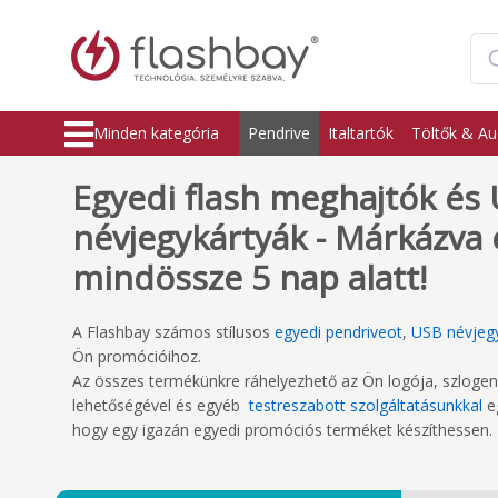
Minden kategória
Pendrive
Italtartók
Töltők & Au
Egyedi flash meghajtók és
névjegykártyák - Márkázva 
mindössze 5 nap alatt!
A Flashbay számos stílusos
egyedi pendriveot
,
USB névjegy
Ön promócióihoz.
Az összes termékünkre ráhelyezhető az Ön logója, szlogene
lehetőségével és egyéb
testreszabott szolgáltatásunkkal
eg
hogy egy igazán egyedi promóciós terméket készíthessen.