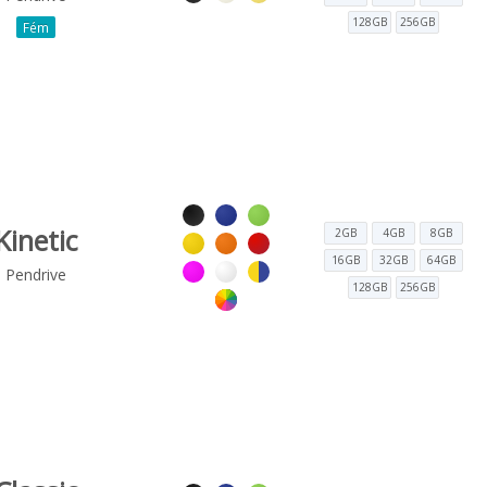
128GB
256GB
Fém
Kinetic
2GB
4GB
8GB
16GB
32GB
64GB
Pendrive
128GB
256GB