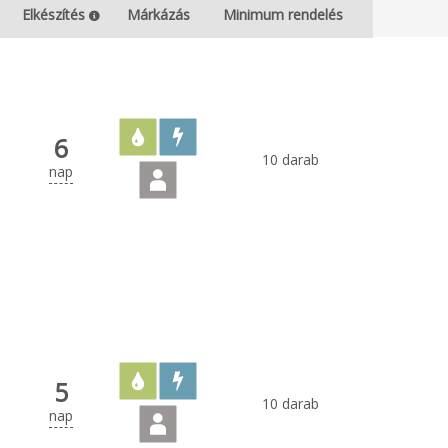
Elkészítés
Márkázás
Minimum rendelés
6
10 darab
nap
5
10 darab
nap