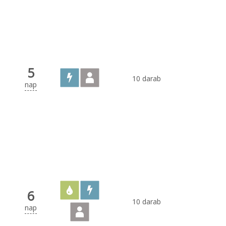
5
10 darab
nap
6
10 darab
nap