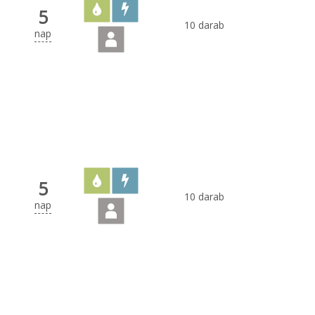
5
10 darab
nap
5
10 darab
nap