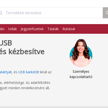
dio
tollak
Jegyzetfüzetek
Táskák
Ruházat
 USB
és kézbesítve
Személyes
kártyát
, és
USB karkötőt
kínál az
kapcsolattartó
, elérhetősége. Az adatfeltöltés
yütt minden rendelkezésére áll,