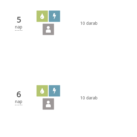
5
10 darab
nap
6
10 darab
nap