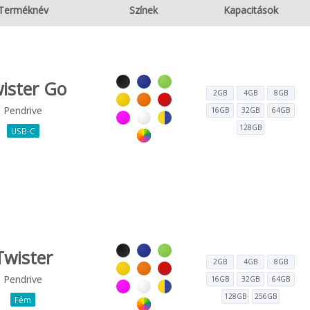
Terméknév
Színek
Kapacitások
ister Go
2GB
4GB
8GB
Pendrive
16GB
32GB
64GB
128GB
USB-C
Twister
2GB
4GB
8GB
Pendrive
16GB
32GB
64GB
128GB
256GB
Fém