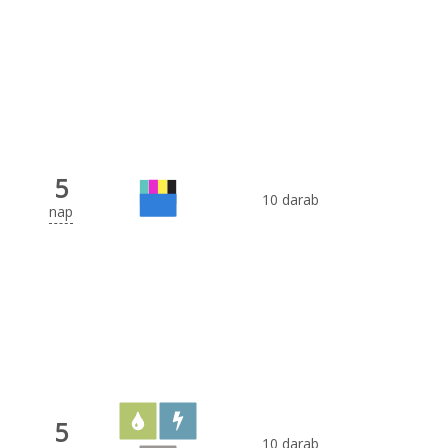
5
10 darab
nap
5
10 darab