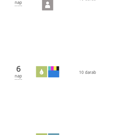
nap
6
10 darab
nap