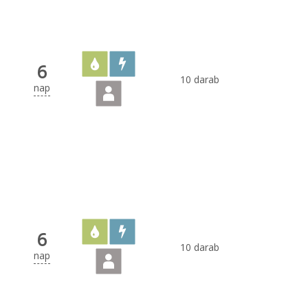
6
10 darab
nap
6
10 darab
nap