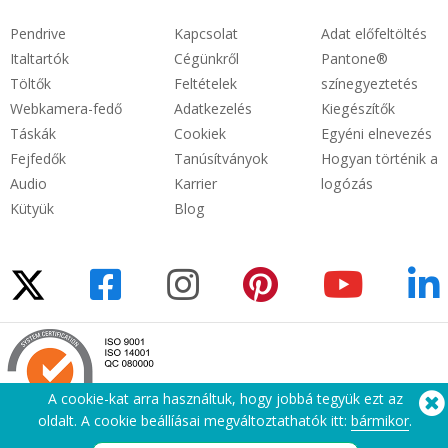
Pendrive
Kapcsolat
Adat előfeltöltés
Italtartók
Cégünkről
Pantone®
Töltők
Feltételek
színegyeztetés
Webkamera-fedő
Adatkezelés
Kiegészítők
Táskák
Cookiek
Egyéni elnevezés
Fejfedők
Tanúsítványok
Hogyan történik a
Audio
Karrier
logózás
Kütyük
Blog
A cookie-kat arra használtuk, hogy jobbá tegyük ezt az
oldalt. A cookie beállíásai megváltoztathatók itt:
bármikor
.