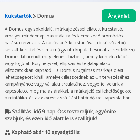
Kulcstartók
Domus
Árajánlat
A Domus egy sokoldalú, márkajelzéssel ellátott kulcstartó,
amelyet mindennapi használatra és kiemelkedő promóciós
hatásra terveztek. A tartós acél kulcstartóval, cinkötvözetből
készült kerettel és sima műgyanta kupola bevonattal rendelkező
Domus kifinomult megjelenést biztosít, amely kiemeli a képét
vagy logóját. Kör, négyzet, ellipszis és téglalap alakú
változatokban kapható – a Domus rugalmas márkajelölési
lehetőségeket kínál, amelyek illeszkednek az Ön tervezéséhez,
kampányához vagy vállalati arculatához. Vegye fel velünk a
kapcsolatot még ma az árakkal, a márkajelölési lehetőségekkel,
a mintákkal és az expressz szállítási határidőkkel kapcsolatban.
Szállítási idő 9 nap. Összeszereljük, egyénire
szabjuk, és ezen idő alatt le is szállítjuk!
Kapható akár 10 egységtől is