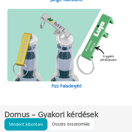
Fizz Palacknyitó
Domus – Gyakori kérdések
Összes összeomlás
Mindent kibontani