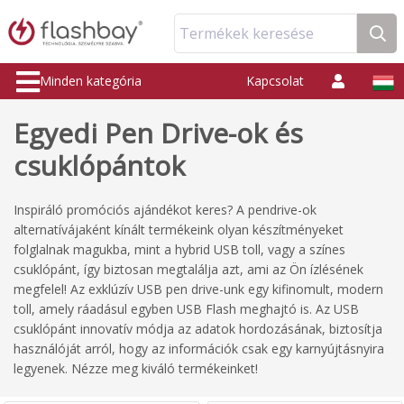
Termékek keresése
Minden kategória
Kapcsolat
Egyedi Pen Drive-ok és
csuklópántok
Inspiráló promóciós ajándékot keres? A pendrive-ok
alternatívájaként kínált termékeink olyan készítményeket
folglalnak magukba, mint a hybrid USB toll, vagy a színes
csuklópánt, így biztosan megtalálja azt, ami az Ön ízlésének
megfelel! Az exklúzív USB pen drive-unk egy kifinomult, modern
toll, amely ráadásul egyben USB Flash meghajtó is. Az USB
csuklópánt innovatív módja az adatok hordozásának, biztosítja
használóját arról, hogy az információk csak egy karnyújtásnyira
legyenek. Nézze meg kiváló termékeinket!