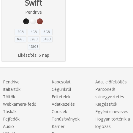
Swift
Pendrive
2GB
4GB
8GB
16GB
32GB
64GB
128GB
Elkészítés:
6 nap
Pendrive
Kapcsolat
Adat előfeltöltés
Italtartók
Cégünkről
Pantone®
Töltők
Feltételek
színegyeztetés
Webkamera-fedő
Adatkezelés
Kiegészítők
Táskák
Cookiek
Egyéni elnevezés
Fejfedők
Tanúsítványok
Hogyan történik a
Audio
Karrier
logózás