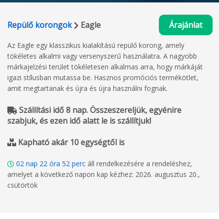
Repülő korongok
Eagle
Árajánlat
Az Eagle egy klasszikus kialakítású repülő korong, amely
tökéletes alkalmi vagy versenyszerű használatra. A nagyobb
márkajelzési terület tökéletesen alkalmas arra, hogy márkáját
igazi stílusban mutassa be. Hasznos promóciós termékötlet,
amit megtartanak és újra és újra használni fognak.
Szállítási idő 8 nap. Összeszereljük, egyénire
szabjuk, és ezen idő alatt le is szállítjuk!
Kapható akár 10 egységtől is
02
nap
22
óra
52
perc
áll rendelkezésére a rendeléshez,
amelyet a következő napon kap kézhez: 2026. augusztus 20.,
csütörtök