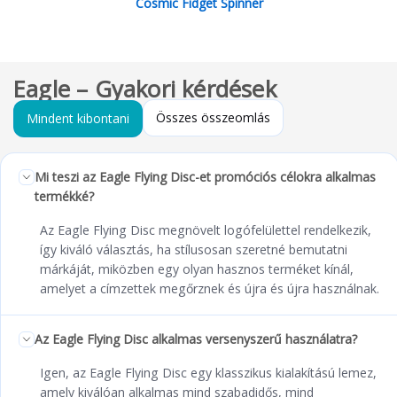
Cosmic Fidget Spinner
Eagle – Gyakori kérdések
Összes összeomlás
Mindent kibontani
Mi teszi az Eagle Flying Disc-et promóciós célokra alkalmas
termékké?
Az Eagle Flying Disc megnövelt logófelülettel rendelkezik,
így kiváló választás, ha stílusosan szeretné bemutatni
márkáját, miközben egy olyan hasznos terméket kínál,
amelyet a címzettek megőrznek és újra és újra használnak.
Az Eagle Flying Disc alkalmas versenyszerű használatra?
Igen, az Eagle Flying Disc egy klasszikus kialakítású lemez,
amely kiválóan alkalmas mind szabadidős, mind