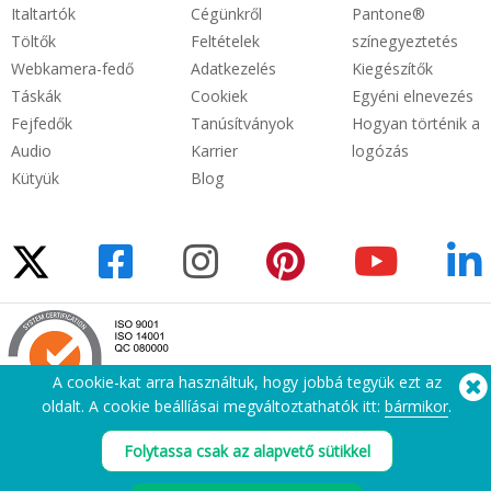
Italtartók
Cégünkről
Pantone®
Töltők
Feltételek
színegyeztetés
Webkamera-fedő
Adatkezelés
Kiegészítők
Táskák
Cookiek
Egyéni elnevezés
Fejfedők
Tanúsítványok
Hogyan történik a
Audio
Karrier
logózás
Kütyük
Blog
A cookie-kat arra használtuk, hogy jobbá tegyük ezt az
oldalt. A cookie beállíásai megváltoztathatók itt:
bármikor
.
Segítségre van szüksége? Tel:
(650) 938-3500 (US)
Folytassa csak az alapvető sütikkel
®
Copyright © 2026 Flashbay