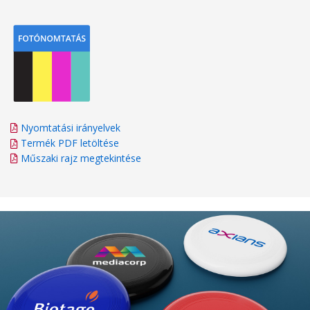
Nyomtatási irányelvek
Termék PDF letöltése
Műszaki rajz megtekintése