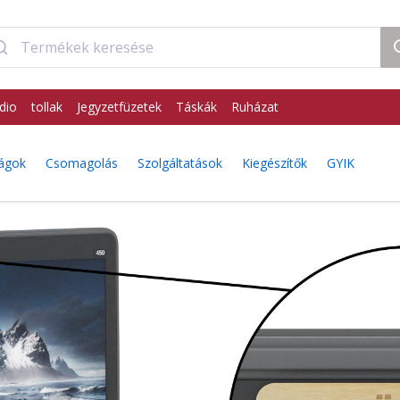
dio
tollak
Jegyzetfüzetek
Táskák
Ruházat
ágok
Csomagolás
Szolgáltatások
Kiegészítők
GYIK