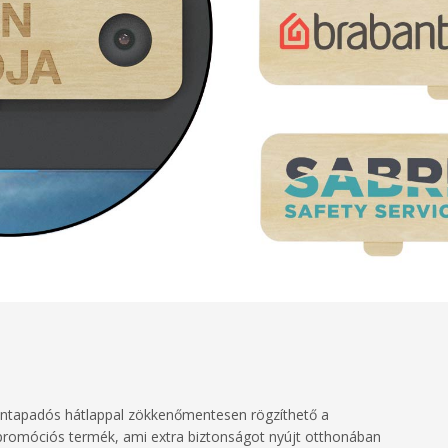
ó öntapadós hátlappal zökkenőmentesen rögzíthető a
s promóciós termék, ami extra biztonságot nyújt otthonában