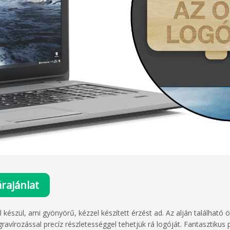
rajánlat
észül, ami gyönyörű, kézzel készített érzést ad. Az alján találhat
avírozással precíz részletességgel tehetjük rá logóját. Fantasztiku