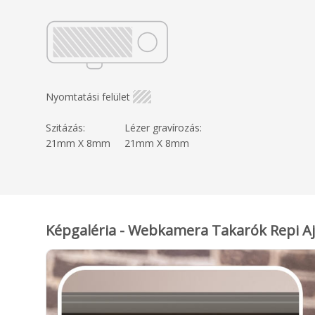
Nyomtatási felület
Szitázás:
Lézer gravírozás:
21mm X 8mm
21mm X 8mm
Képgaléria - Webkamera Takarók Repi A