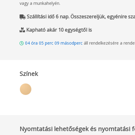
vagy a munkahelyén.
Szállítási idő 6 nap. Összeszereljük, egyénire szabj
Kapható akár 10 egységtől is
04
óra
05
perc
08
másodperc
áll rendelkezésére a rend
Színek
Nyomtatási lehetőségek és nyomtatási f