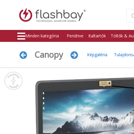
Minden kategória
Pendrive
Italtartók
Töltők & Au
Canopy
Képgaléria
Tulajdons