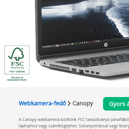
Webkamera-fedő
Canopy
Gyors á
A Canopy webkamera-borítónk FSC tanúsítványú juharfából k
laptophoz vagy számítógéphez. Szitanyomással vagy lézergr