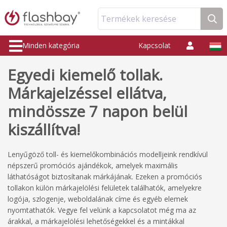
Termékek keresése
Minden kategória
Kapcsolat
Egyedi kiemelő tollak.
Márkajelzéssel ellátva,
mindössze 7 napon belül
kiszállítva!
Lenyűgöző toll- és kiemelőkombinációs modelljeink rendkívül
népszerű promóciós ajándékok, amelyek maximális
láthatóságot biztosítanak márkájának. Ezeken a promóciós
tollakon külön márkajelölési felületek találhatók, amelyekre
logója, szlogenje, weboldalának címe és egyéb elemek
nyomtathatók. Vegye fel velünk a kapcsolatot még ma az
árakkal, a márkajelölési lehetőségekkel és a mintákkal