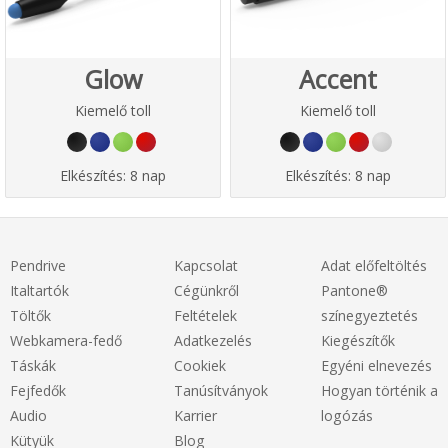
Glow
Accent
Kiemelő toll
Kiemelő toll
Elkészítés:
8 nap
Elkészítés:
8 nap
Pendrive
Kapcsolat
Adat előfeltöltés
Italtartók
Cégünkről
Pantone®
Töltők
Feltételek
színegyeztetés
Webkamera-fedő
Adatkezelés
Kiegészítők
Táskák
Cookiek
Egyéni elnevezés
Fejfedők
Tanúsítványok
Hogyan történik a
Audio
Karrier
logózás
Kütyük
Blog