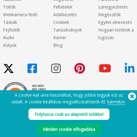
Töltők
Feltételek
színegyeztetés
Webkamera-fedő
Adatkezelés
Kiegészítők
Táskák
Cookiek
Egyéni elnevezés
Fejfedők
Tanúsítványok
Hogyan történik a
Audio
Karrier
logózás
Kütyük
Blog
A cookie-kat arra használtuk, hogy jobbá tegyük ezt az
oldalt. A cookie beállíásai megváltoztathatók itt:
bármikor
.
Folytassa csak az alapvető sütikkel
Segítségre van szüksége? Tel:
(650) 938-3500 (US)
®
Copyright © 2026 Flashbay
Minden cookie elfogadása