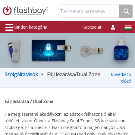
Termékek keresése
Minden kategória
Kapcsolat
Szolgáltatások
Fájl lezárása/Dual Zone
következő
előző
Fájl lezárása / Dual Zone
Ha meg szeretné akadályozni az adatok felhasználó általi
törlését, akkor Önnek a Flashbay Dual Zone USB kulcsára van
szüksége. Ez a speciális Flash meghajtó a hagyományos USB
meghajtó flexibilitását és a CD-ROM read only (csak olvasható)