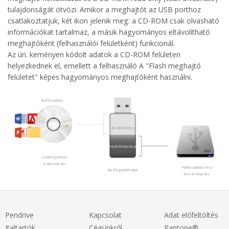
tulajdonságát ötvözi. Amikor a meghajtót az USB porthoz
csatlakoztatjuk, két ikon jelenik meg: a CD-ROM csak olvasható
információkat tartalmaz, a másik hagyományos eltávolítható
meghajtóként (felhasználói felületként) funkcionál.
Az ún. keményen kódolt adatok a CD-ROM felületen
helyezkednek el, emellett a felhasználó A "Flash meghajtó
felületet" képes hagyományos meghajtóként használni.
Az Ön adata
-R
CD-ROM rész
Flash Drive rész
-RW
Lezárt partíció
Csak olvasás
Felhasználói rész
Az Ön pendriveja
Írás és olvasás
Pendrive
Kapcsolat
Adat előfeltöltés
Italtartók
Cégünkről
Pantone®