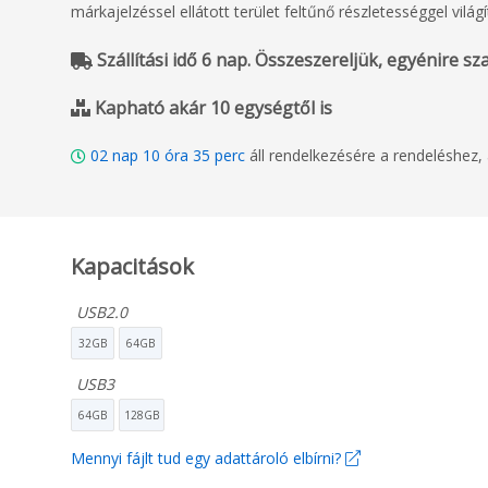
márkajelzéssel ellátott terület feltűnő részletességgel világ
Szállítási idő 6 nap. Összeszereljük, egyénire szabj
Kapható akár 10 egységtől is
02
nap
10
óra
35
perc
áll rendelkezésére a rendeléshez
Kapacitások
USB2.0
32GB
64GB
USB3
64GB
128GB
Mennyi fájlt tud egy adattároló elbírni?