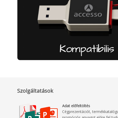
Szolgáltatások
Adat előfeltöltés
Cégprezentációt, termékkatalógu
promóciós anyagot előre fel tudu