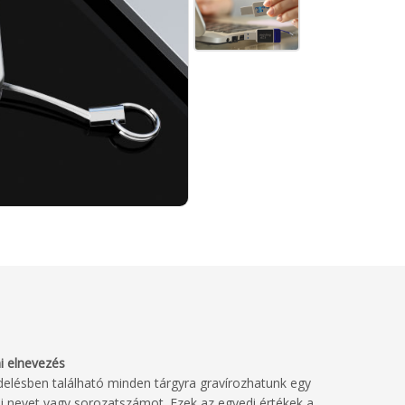
i elnevezés
delésben található minden tárgyra gravírozhatunk egy
i nevet vagy sorozatszámot. Ezek az egyedi értékek a