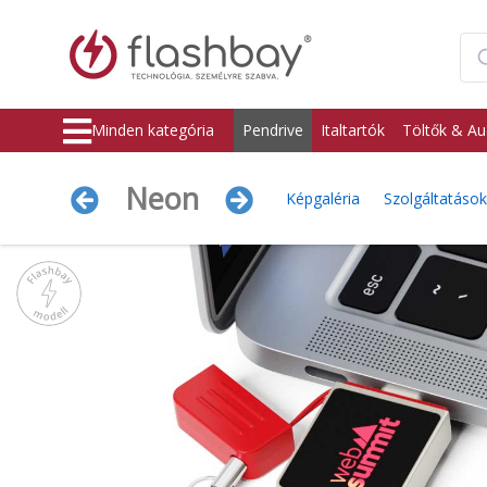
Minden kategória
Pendrive
Italtartók
Töltők & Au
Neon
Képgaléria
Szolgáltatások