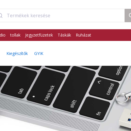
dio
tollak
Jegyzetfüzetek
Táskák
Ruházat
Kiegészítők
GYIK