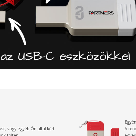
Egyén
st, vagy egyéb Ön által kért
A ren
nk tölteni.
egyed