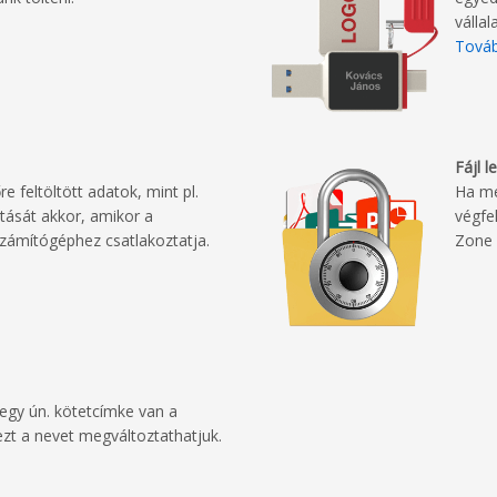
vállal
Továb
Fájl 
re feltöltött adatok, mint pl.
Ha me
tását akkor, amikor a
végfe
zámítógéphez csatlakoztatja.
Zone 
egy ún. kötetcímke van a
zt a nevet megváltoztathatjuk.