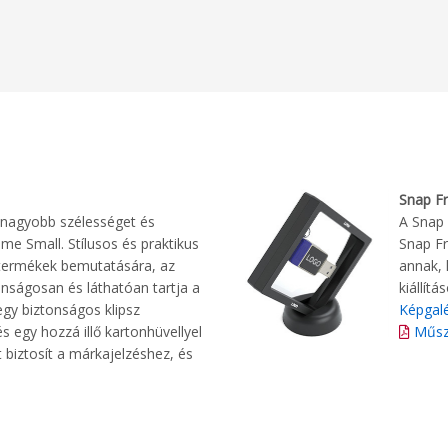
Snap Fr
nagyobb szélességet és
A Snap 
me Small. Stílusos és praktikus
Snap Fr
termékek bemutatására, az
annak,
onságosan és láthatóan tartja a
kiállít
gy biztonságos klipsz
Képgalé
s egy hozzá illő kartonhüvellyel
Műsz
et biztosít a márkajelzéshez, és