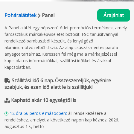
Poháralátétek
Panel
Árajánlat
A Panel alátét egy népszerű ötlet promóciós terméknek, amely
fantasztikus márkaképviseletet biztosít. FSC tanúsítvánnyal
rendelkező bambuszból készült, és lenyűgöző
alumíniumötvözetből díszíti. Az alap csúszásmentes parafa
anyagot tartalmaz. Keressen fel még ma a márkajelzéssel
kapcsolatos információkkal, szállítási időkkel és árakkal
kapcsolatban.
Szállítási idő 6 nap. Összeszereljük, egyénire
szabjuk, és ezen idő alatt le is szállítjuk!
Kapható akár 10 egységtől is
12
óra
56
perc
08
másodperc
áll rendelkezésére a
rendeléshez, amelyet a következő napon kap kézhez: 2026.
augusztus 17., hétfő