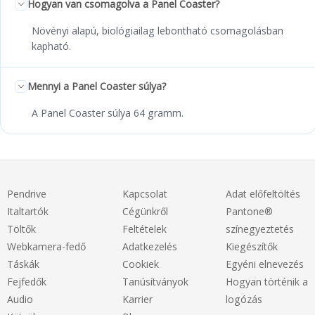
Hogyan van csomagolva a Panel Coaster?
Növényi alapú, biológiailag lebontható csomagolásban
kapható.
Mennyi a Panel Coaster súlya?
A Panel Coaster súlya 64 gramm.
Pendrive
Kapcsolat
Adat előfeltöltés
Italtartók
Cégünkről
Pantone®
Töltők
Feltételek
színegyeztetés
Webkamera-fedő
Adatkezelés
Kiegészítők
Táskák
Cookiek
Egyéni elnevezés
Fejfedők
Tanúsítványok
Hogyan történik a
Audio
Karrier
logózás