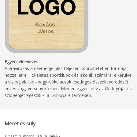
Egyéni elnevezés
A gravírozás a névmegjelölés teljesen kitörölhetetlen formáját
hozza létre. Tökéletes sportklubok és iskolák számára, elkerülve
a vizes palackok vagy ivókulacsok esetleges összekeveredését
edzés vagy verseny közben. Minden egyedi név az Ön logóját és
szlogenjét egészíti ki a Drinkware termékén.
Méret és súly
Hossz: 100mm (3.9 hüvelyk)