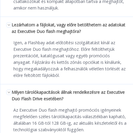
csatlakozókat és kompakt állapotban tartva a meghajtót,
amikor nem használjuk.
Lezárhatom a fájlokat, vagy előre betölthetem az adatokat
az Executive Duo flash meghajtóra?
Igen, a Flashbay adat-előtöltési szolgáltatást kínál az
Executive Duo flash meghajtóhoz. Előre feltölthetjük
prezentációit, katalógusait vagy egyéb promóciós
anyagait. Fájlzárási és kettős zónás opciókat is kínálunk,
hogy megakadályozzuk a felhasználók véletlen törlését az
előre feltöltött fájlokból.
Milyen tárolókapacitások állnak rendelkezésre az Executive
Duo Flash Drive esetében?
Az Executive Duo flash meghajtó promóciós igényeinek
megfelelően széles tárolókapacitás-választékban kapható,
általában 16 GB-tól 128 GB-ig, az aktuális készletektől és a
technológiai szabványoktól függően.