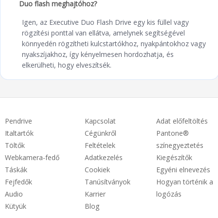
Duo flash meghajtóhoz?
Igen, az Executive Duo Flash Drive egy kis füllel vagy
rögzítési ponttal van ellátva, amelynek segítségével
könnyedén rögzítheti kulcstartókhoz, nyakpántokhoz vagy
nyakszíjakhoz, így kényelmesen hordozhatja, és
elkerülheti, hogy elveszítsék.
Pendrive
Kapcsolat
Adat előfeltöltés
Italtartók
Cégünkről
Pantone®
Töltők
Feltételek
színegyeztetés
Webkamera-fedő
Adatkezelés
Kiegészítők
Táskák
Cookiek
Egyéni elnevezés
Fejfedők
Tanúsítványok
Hogyan történik a
Audio
Karrier
logózás
Kütyük
Blog