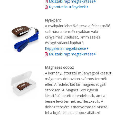
Műszaki rajz megtekintése
Nyomtatási irányelvek
Nyakpánt
A nyakpánt lehetővé teszi a felhasználó
számára a termék nyakban való
kényelmes viselését, 7mm széles
éslogózatlanul kapható.
Képgaléria megtekintése
Műszaki rajz megtekintése
Mágneses doboz
A kemény, áttetsző műanyagból készült
mágneses dobozban számos termék
elfér. A fedelet két kis mágnes rögzíti
szorosan. A Magnet Box egyedi
készítésű betéttel rendelkezik, ami a
benne lévő termékhez illeszkedik. A
doboz tetejére szitanyomással vihető
fel a logó, és az a doboz átlátszó