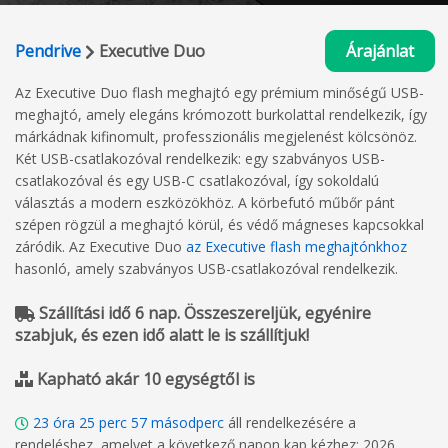
Pendrive
Executive Duo
Árajánlat
Az Executive Duo flash meghajtó egy prémium minőségű USB-
meghajtó, amely elegáns krómozott burkolattal rendelkezik, így
márkádnak kifinomult, professzionális megjelenést kölcsönöz.
Két USB-csatlakozóval rendelkezik: egy szabványos USB-
csatlakozóval és egy USB-C csatlakozóval, így sokoldalú
választás a modern eszközökhöz. A körbefutó műbőr pánt
szépen rögzül a meghajtó körül, és védő mágneses kapcsokkal
záródik. Az Executive Duo
az Executive flash meghajtónkhoz
hasonló, amely szabványos USB-csatlakozóval rendelkezik.
Szállítási idő 6 nap. Összeszereljük, egyénire
szabjuk, és ezen idő alatt le is szállítjuk!
Kapható akár 10 egységtől is
23
óra
25
perc
56
másodperc
áll rendelkezésére a
rendeléshez, amelyet a következő napon kap kézhez: 2026.