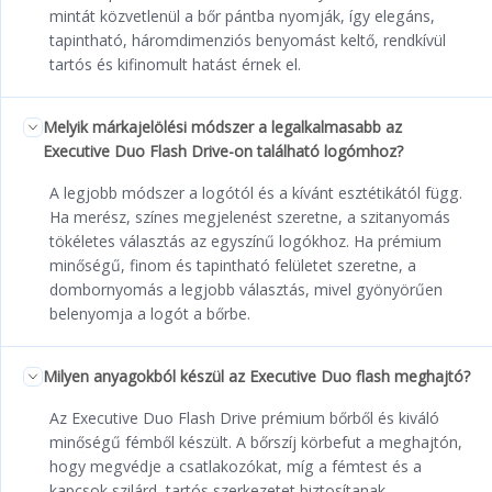
mintát közvetlenül a bőr pántba nyomják, így elegáns,
tapintható, háromdimenziós benyomást keltő, rendkívül
tartós és kifinomult hatást érnek el.
Melyik márkajelölési módszer a legalkalmasabb az
Executive Duo Flash Drive-on található logómhoz?
A legjobb módszer a logótól és a kívánt esztétikától függ.
Ha merész, színes megjelenést szeretne, a szitanyomás
tökéletes választás az egyszínű logókhoz. Ha prémium
minőségű, finom és tapintható felületet szeretne, a
dombornyomás a legjobb választás, mivel gyönyörűen
belenyomja a logót a bőrbe.
Milyen anyagokból készül az Executive Duo flash meghajtó?
Az Executive Duo Flash Drive prémium bőrből és kiváló
minőségű fémből készült. A bőrszíj körbefut a meghajtón,
hogy megvédje a csatlakozókat, míg a fémtest és a
kapcsok szilárd, tartós szerkezetet biztosítanak.