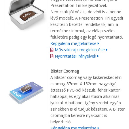
Presentation Tin kiegészítővel.
Nemcsak jól néz ki, de védi is a benne
lévő modellt. A Presentation Tin egyedi
készítésű betéttel rendelkezik, ami a
termékhez idomul, az előlap széles
felületére pedig egy logó nyomtatható.
Képgaléria megtekintése
Műszaki rajz megtekintése
Nyomtatási irányelvek
Blister Csomag
A Blister csomag vagy kiskereskedelmi
csomag 87mm X 152mm nagyságú,
áttetsző PVC-ből készült, fehér karton
hátlappal,és egy akasztásra alkalmas
lyukkal. A hátlapot igény szerint egyéb
színekben is el tudjuk készíteni. A Blister
csomagba kérésre nyakpánt is
helyezhető.
Képgaléria megtekintése