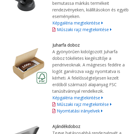
bemutassa márkás termékeit
rendezvényeken, kiállításokon és egyéb
eseményeken.
Képgaléria megtekintése
Műszaki rajz megtekintése
Juharfa doboz
A gyönyörűen kidolgozott Juharfa
doboz tökéletes kiegészítője a
pendriveoknak. A mágneses fedélre a
logót garvírozva vagy nyomtatva is
kérheti. A felelősségteljesen kezelt
erdőből származó alapanyag FSC
tanúsítvánnyal rendelkezik.
Képgaléria megtekintése
Műszaki rajz megtekintése
Nyomtatási irányelvek
Ajándékdoboz
Tegye hatásosabbá rendezvényét a