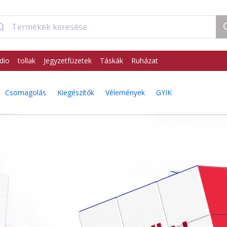
dio
tollak
Jegyzetfüzetek
Táskák
Ruházat
Csomagolás
Kiegészítők
Vélemények
GYIK