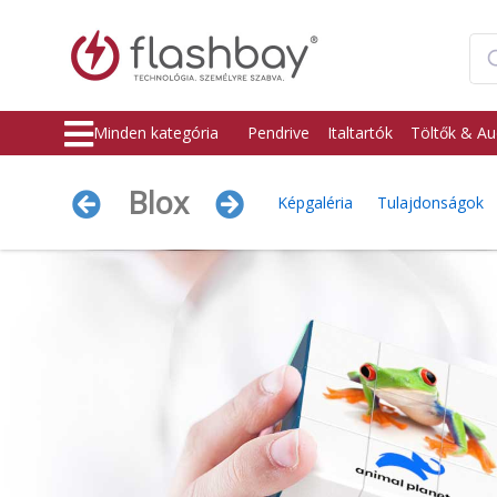
Minden kategória
Pendrive
Italtartók
Töltők & Au
Blox
Képgaléria
Tulajdonságok