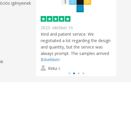
óciós igényeinek
2025. október 10.
2025
dministration.
Kind and patient service. We
Effi
as good quality.
negotiated a lot regarding the design
optio
and quantity, but the service was
produ
always prompt. The samples arrived
D
Bővebben
quickly, and the finished cubes look
ök
very good. We don't even dare mix
Réka I.
them up. :)