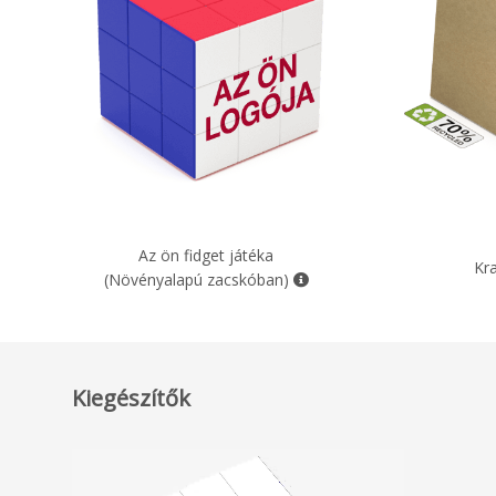
Az ön fidget játéka
Kr
(Növényalapú zacskóban)
Kiegészítők