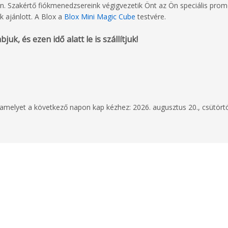
 Szakértő fiókmenedzsereink végigvezetik Önt az Ön speciális prom
k ajánlott. A Blox a
Blox Mini Magic Cube
testvére.
uk, és ezen idő alatt le is szállítjuk!
2026. április 9.
Prompt and helpful a
The product (cube) w
Absobit
, amelyet a következő napon kap kézhez: 2026. augusztus 20., csütört