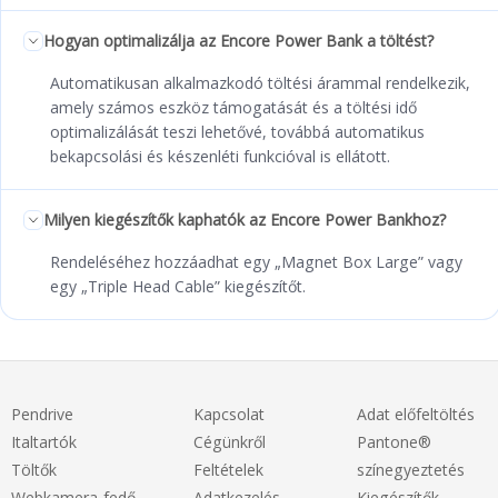
Hogyan optimalizálja az Encore Power Bank a töltést?
Automatikusan alkalmazkodó töltési árammal rendelkezik,
amely számos eszköz támogatását és a töltési idő
optimalizálását teszi lehetővé, továbbá automatikus
bekapcsolási és készenléti funkcióval is ellátott.
Milyen kiegészítők kaphatók az Encore Power Bankhoz?
Rendeléséhez hozzáadhat egy „Magnet Box Large” vagy
egy „Triple Head Cable” kiegészítőt.
Pendrive
Kapcsolat
Adat előfeltöltés
Italtartók
Cégünkről
Pantone®
Töltők
Feltételek
színegyeztetés
Webkamera-fedő
Adatkezelés
Kiegészítők