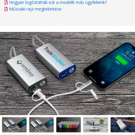
Hogyan logóztatták ezt a modellt más ügyfeleink?
Műszaki rajz megtekintése