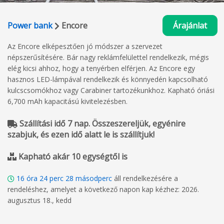
Power bank
Encore
Árajánlat
Az Encore elképesztően jó módszer a szervezet
népszerűsítésére. Bár nagy reklámfelülettel rendelkezik, mégis
elég kicsi ahhoz, hogy a tenyérben elférjen. Az Encore egy
hasznos LED-lámpával rendelkezik és könnyedén kapcsolható
kulcscsomókhoz vagy Carabiner tartozékunkhoz. Kapható óriási
6,700 mAh kapacitású kivitelezésben.
Szállítási idő 7 nap. Összeszereljük, egyénire
szabjuk, és ezen idő alatt le is szállítjuk!
Kapható akár 10 egységtől is
16
óra
24
perc
27
másodperc
áll rendelkezésére a
rendeléshez, amelyet a következő napon kap kézhez: 2026.
augusztus 18., kedd