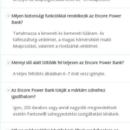
Milyen biztonsági funkciókkal rendelkezik az Encore Power
Bank?
Tartalmazza a kimeneti és bemeneti túláram- és
túlfeszültség-védelmet, a magas hőmérséklet miatti
kikapcsolást, valamint a rövidzárlat-védelmet.
Mennyi idő alatt töltődik fel teljesen az Encore Power Bank?
A teljes feltöltés általában 6–7 órát vesz igénybe.
Az Encore Power Bank tokját a márkám színeihez
igazíthatom?
Igen, 250 darabos vagy annál nagyobb megrendelések
esetén Pantone® színegyeztetési szolgáltatást kínálunk.