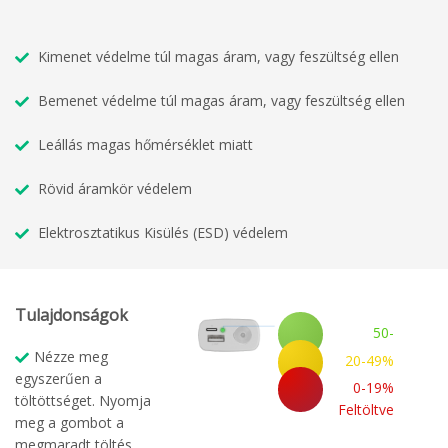
Kimenet védelme túl magas áram, vagy feszültség ellen
Bemenet védelme túl magas áram, vagy feszültség ellen
Leállás magas hőmérséklet miatt
Rövid áramkör védelem
Elektrosztatikus Kisülés (ESD) védelem
Tulajdonságok
50-
100%
Nézze meg
20-49%
Feltöltve
egyszerűen a
Feltöltve
0-19%
töltöttséget. Nyomja
Feltöltve
meg a gombot a
megmaradt töltés