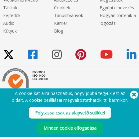
Táskák
Cookiek
Egyéni elnevezés
Fejfedők
Tanúsítványok
Hogyan történik a
Audio
Karrier
logózás
Kütyük
Blog
A cookie-kat arra használtuk, hogy jobbá tegyük ezt az
oldalt. A cookie beállíásai megváltoztathatók itt:
bármikor
.
Segítségre van szüksége? Tel:
(650) 938-3500 (US)
Folytassa csak az alapvető sütikkel
®
Copyright © 2026 Flashbay
Minden cookie elfogadása