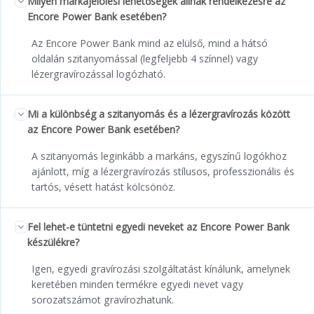
Milyen márkajelölési lehetőségek állnak rendelkezésre az
Encore Power Bank esetében?
Az Encore Power Bank mind az elülső, mind a hátsó
oldalán szitanyomással (legfeljebb 4 színnel) vagy
lézergravírozással logózható.
Mi a különbség a szitanyomás és a lézergravírozás között
az Encore Power Bank esetében?
A szitanyomás leginkább a markáns, egyszínű logókhoz
ajánlott, míg a lézergravírozás stílusos, professzionális és
tartós, vésett hatást kölcsönöz.
Fel lehet-e tüntetni egyedi neveket az Encore Power Bank
készülékre?
Igen, egyedi gravírozási szolgáltatást kínálunk, amelynek
keretében minden termékre egyedi nevet vagy
sorozatszámot gravírozhatunk.