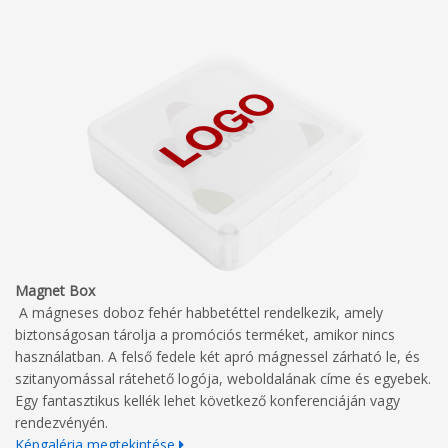
Magnet Box
A mágneses doboz fehér habbetéttel rendelkezik, amely
biztonságosan tárolja a promóciós terméket, amikor nincs
használatban. A felső fedele két apró mágnessel zárható le, és
szitanyomással rátehető logója, weboldalának címe és egyebek.
Egy fantasztikus kellék lehet következő konferenciáján vagy
rendezvényén.
Képgaléria megtekintése