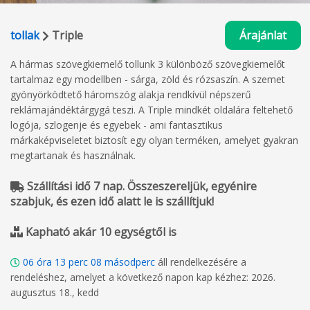
tollak
Triple
Árajánlat
A hármas szövegkiemelő tollunk 3 különböző szövegkiemelőt
tartalmaz egy modellben - sárga, zöld és rózsaszín. A szemet
gyönyörködtető háromszög alakja rendkívül népszerű
reklámajándéktárgygá teszi. A Triple mindkét oldalára feltehető
logója, szlogenje és egyebek - ami fantasztikus
márkaképviseletet biztosít egy olyan terméken, amelyet gyakran
megtartanak és használnak.
Szállítási idő 7 nap. Összeszereljük, egyénire
szabjuk, és ezen idő alatt le is szállítjuk!
Kapható akár 10 egységtől is
06
óra
13
perc
07
másodperc
áll rendelkezésére a
rendeléshez, amelyet a következő napon kap kézhez: 2026.
augusztus 18., kedd