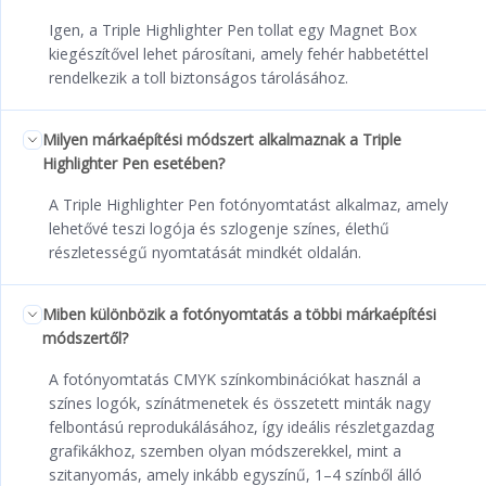
Igen, a Triple Highlighter Pen tollat egy Magnet Box
kiegészítővel lehet párosítani, amely fehér habbetéttel
rendelkezik a toll biztonságos tárolásához.
Milyen márkaépítési módszert alkalmaznak a Triple
Highlighter Pen esetében?
A Triple Highlighter Pen fotónyomtatást alkalmaz, amely
lehetővé teszi logója és szlogenje színes, élethű
részletességű nyomtatását mindkét oldalán.
Miben különbözik a fotónyomtatás a többi márkaépítési
módszertől?
A fotónyomtatás CMYK színkombinációkat használ a
színes logók, színátmenetek és összetett minták nagy
felbontású reprodukálásához, így ideális részletgazdag
grafikákhoz, szemben olyan módszerekkel, mint a
szitanyomás, amely inkább egyszínű, 1–4 színből álló