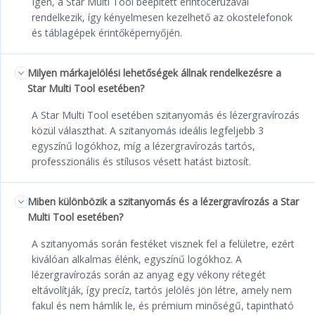
Igen, a Star Multi Tool beépített érintőceruzával
rendelkezik, így kényelmesen kezelhető az okostelefonok
és táblagépek érintőképernyőjén.
Milyen márkajelölési lehetőségek állnak rendelkezésre a
Star Multi Tool esetében?
A Star Multi Tool esetében szitanyomás és lézergravírozás
közül választhat. A szitanyomás ideális legfeljebb 3
egyszínű logókhoz, míg a lézergravírozás tartós,
professzionális és stílusos vésett hatást biztosít.
Miben különbözik a szitanyomás és a lézergravírozás a Star
Multi Tool esetében?
A szitanyomás során festéket visznek fel a felületre, ezért
kiválóan alkalmas élénk, egyszínű logókhoz. A
lézergravírozás során az anyag egy vékony rétegét
eltávolítják, így precíz, tartós jelölés jön létre, amely nem
fakul és nem hámlik le, és prémium minőségű, tapintható