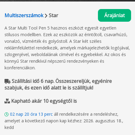
Multiszerszámok
Star
Árajánlat
A Star Multi Tool Pen 5 hasznos eszközt egyesít egyetlen
stílusos modellben. Ezek az eszközök az érintőtoll, csavarhúzó,
vonalzó, vízmérték és golyóstoll. A Star két széles
reklámfelülettel rendelkezik, amelyek márkajelezhetők logójával,
szlogenjével, weboldalának címével és egyebekkel. Az okos és
könnyű Star rendkívül népszerű rendezvényeken és
konferenciákon.
Szállítási idő 6 nap. Összeszereljük, egyénire
szabjuk, és ezen idő alatt le is szállítjuk!
Kapható akár 10 egységtől is
02
nap
20
óra
13
perc
áll rendelkezésére a rendeléshez,
amelyet a következő napon kap kézhez: 2026. augusztus 18.,
kedd