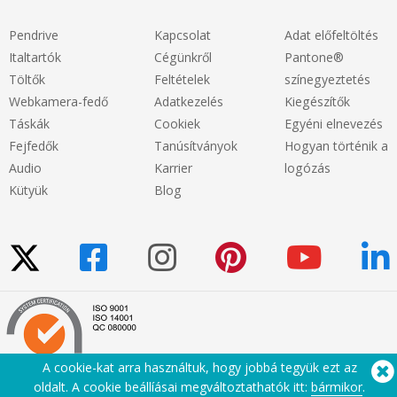
Pendrive
Kapcsolat
Adat előfeltöltés
Italtartók
Cégünkről
Pantone®
Töltők
Feltételek
színegyeztetés
Webkamera-fedő
Adatkezelés
Kiegészítők
Táskák
Cookiek
Egyéni elnevezés
Fejfedők
Tanúsítványok
Hogyan történik a
Audio
Karrier
logózás
Kütyük
Blog
A cookie-kat arra használtuk, hogy jobbá tegyük ezt az
oldalt. A cookie beállíásai megváltoztathatók itt:
bármikor
.