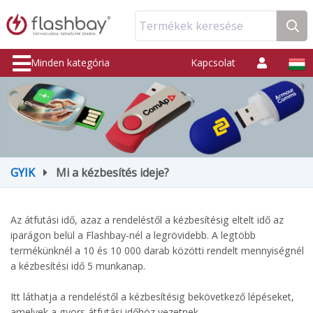
Termékek keresése
Minden kategória
Kapcsolat
GYIK
Mi a kézbesítés ideje?
Az átfutási idő, azaz a rendeléstől a kézbesítésig eltelt idő az
iparágon belül a Flashbay-nél a legrövidebb. A legtöbb
termékünknél a 10 és 10 000 darab közötti rendelt mennyiségnél
a kézbesítési idő 5 munkanap.
Itt láthatja a rendeléstől a kézbesítésig bekövetkező lépéseket,
amelyek a gyors átfutási időhöz vezetnek.