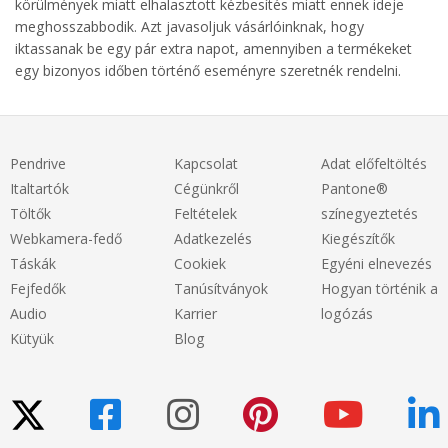
körülmények miatt elhalasztott kézbesítés miatt ennek ideje
meghosszabbodik. Azt javasoljuk vásárlóinknak, hogy
iktassanak be egy pár extra napot, amennyiben a termékeket
egy bizonyos időben történő eseményre szeretnék rendelni.
Pendrive
Kapcsolat
Adat előfeltöltés
Italtartók
Cégünkről
Pantone®
Töltők
Feltételek
színegyeztetés
Webkamera-fedő
Adatkezelés
Kiegészítők
Táskák
Cookiek
Egyéni elnevezés
Fejfedők
Tanúsítványok
Hogyan történik a
Audio
Karrier
logózás
Kütyük
Blog