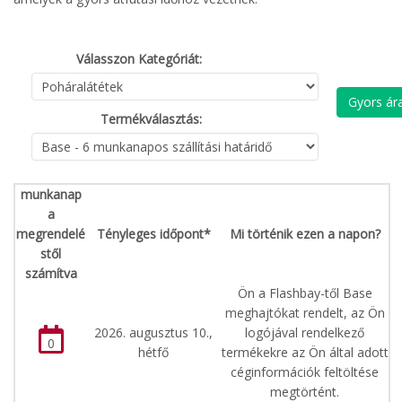
Válasszon Kategóriát:
Gyors ára
Termékválasztás:
munkanap
a
megrendelé
Tényleges időpont*
Mi történik ezen a napon?
stől
számítva
Ön a Flashbay-től Base
meghajtókat rendelt, az Ön
2026. augusztus 10.,
logójával rendelkező
0
hétfő
termékekre az Ön által adott
céginformációk feltöltése
megtörtént.