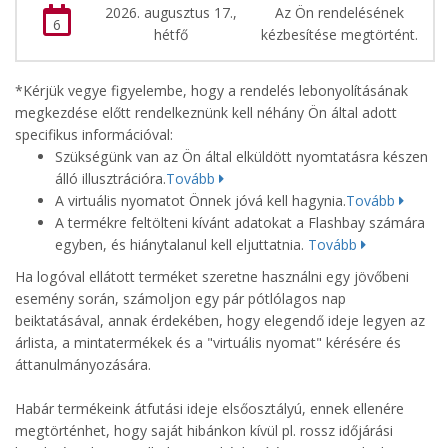
2026. augusztus 17.,
Az Ön rendelésének
6
hétfő
kézbesítése megtörtént.
*Kérjük vegye figyelembe, hogy a rendelés lebonyolításának
megkezdése előtt rendelkeznünk kell néhány Ön által adott
specifikus információval:
Szükségünk van az Ön által elküldött nyomtatásra készen
álló illusztrációra.
Tovább
A virtuális nyomatot Önnek jóvá kell hagynia.
Tovább
A termékre feltölteni kívánt adatokat a Flashbay számára
egyben, és hiánytalanul kell eljuttatnia.
Tovább
Ha logóval ellátott terméket szeretne használni egy jövőbeni
esemény során, számoljon egy pár pótlólagos nap
beiktatásával, annak érdekében, hogy elegendő ideje legyen az
árlista, a mintatermékek és a "virtuális nyomat" kérésére és
áttanulmányozására.
Habár termékeink átfutási ideje elsőosztályú, ennek ellenére
megtörténhet, hogy saját hibánkon kívül pl. rossz időjárási