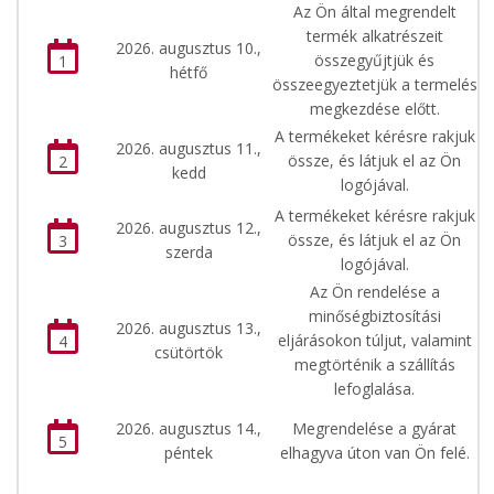
Az Ön által megrendelt
termék alkatrészeit
2026. augusztus 10.,
összegyűjtjük és
1
hétfő
összeegyeztetjük a termelés
megkezdése előtt.
A termékeket kérésre rakjuk
2026. augusztus 11.,
össze, és látjuk el az Ön
2
kedd
logójával.
A termékeket kérésre rakjuk
2026. augusztus 12.,
össze, és látjuk el az Ön
3
szerda
logójával.
Az Ön rendelése a
minőségbiztosítási
2026. augusztus 13.,
eljárásokon túljut, valamint
4
csütörtök
megtörténik a szállítás
lefoglalása.
2026. augusztus 14.,
Megrendelése a gyárat
5
péntek
elhagyva úton van Ön felé.